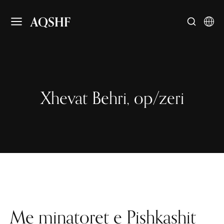
AQSHF
Xhevat Behri, op/zeri
Me minatoret e Pishkashit