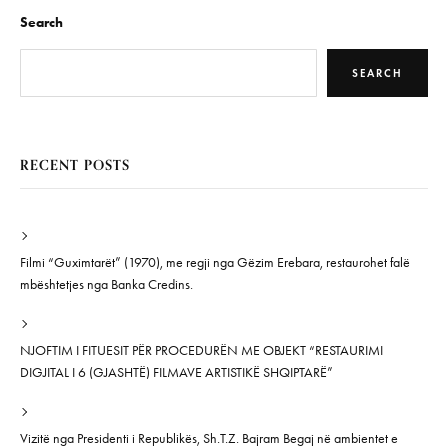
Search
SEARCH
RECENT POSTS
Filmi “Guximtarët” (1970), me regji nga Gëzim Erebara, restaurohet falë
mbështetjes nga Banka Credins.
NJOFTIM I FITUESIT PËR PROCEDURËN ME OBJEKT “RESTAURIMI
DIGJITAL I 6 (GJASHTË) FILMAVE ARTISTIKË SHQIPTARË”
Vizitë nga Presidenti i Republikës, Sh.T.Z. Bajram Begaj në ambientet e