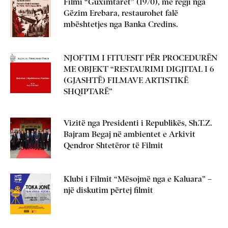
Filmi “Guximtarët” (1970), me regji nga
Gëzim Erebara, restaurohet falë
mbështetjes nga Banka Credins.
NJOFTIM I FITUESIT PËR PROCEDURËN
ME OBJEKT “RESTAURIMI DIGJITAL I 6
(GJASHTË) FILMAVE ARTISTIKË
SHQIPTARË”
Vizitë nga Presidenti i Republikës, Sh.T.Z.
Bajram Begaj në ambientet e Arkivit
Qendror Shtetëror të Filmit
Klubi i Filmit “Mësojmë nga e Kaluara” –
një diskutim përtej filmit