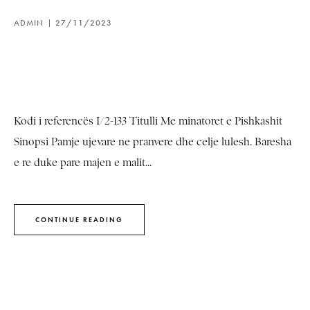
ADMIN
27/11/2023
Kodi i referencës I/2-133 Titulli Me minatoret e Pishkashit
Sinopsi Pamje ujevare ne pranvere dhe celje lulesh. Baresha
e re duke pare majen e malit...
CONTINUE READING