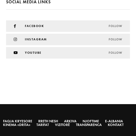
SOCIAL MEDIA LINKS
FACEBOOK
FOLLOW
INSTAGRAM
FOLLOW
YOUTUBE
FOLLOW
FAQJA KRYESORE
RRETH NESH
ARKIVA
NJOFTIME
E-ALBANIA
KINEMA «DRITA»
TARIFAT
VIZITORË
TRANSPARENCA
KONTAKT