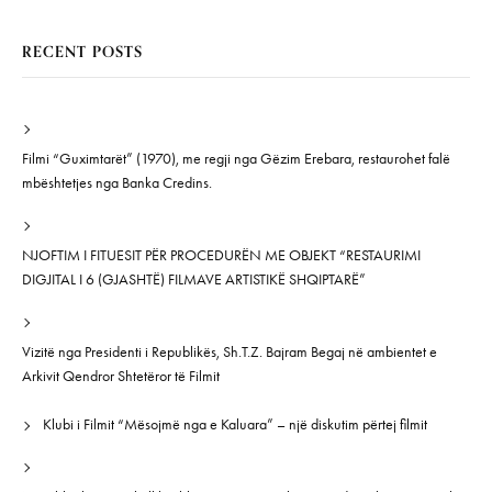
RECENT POSTS
Filmi “Guximtarët” (1970), me regji nga Gëzim Erebara, restaurohet falë
mbështetjes nga Banka Credins.
NJOFTIM I FITUESIT PËR PROCEDURËN ME OBJEKT “RESTAURIMI
DIGJITAL I 6 (GJASHTË) FILMAVE ARTISTIKË SHQIPTARË”
Vizitë nga Presidenti i Republikës, Sh.T.Z. Bajram Begaj në ambientet e
Arkivit Qendror Shtetëror të Filmit
Klubi i Filmit “Mësojmë nga e Kaluara” – një diskutim përtej filmit