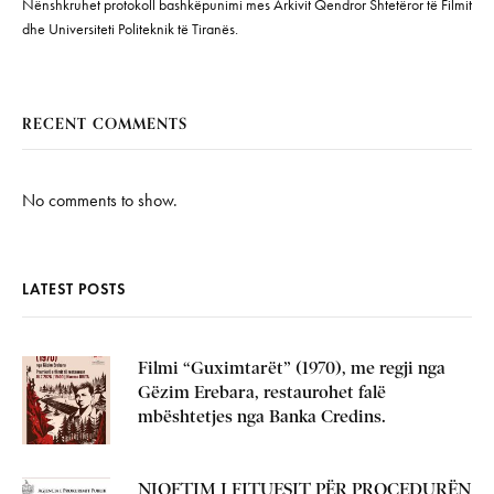
Nënshkruhet protokoll bashkëpunimi mes Arkivit Qendror Shtetëror të Filmit
dhe Universiteti Politeknik të Tiranës.
RECENT COMMENTS
No comments to show.
LATEST POSTS
Filmi “Guximtarët” (1970), me regji nga
Gëzim Erebara, restaurohet falë
mbështetjes nga Banka Credins.
NJOFTIM I FITUESIT PËR PROCEDURËN