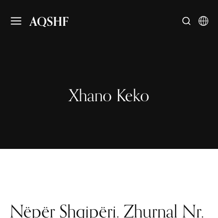
AQSHF
Xhano Keko
Nëpër Shqipëri. Zhurnal Nr.