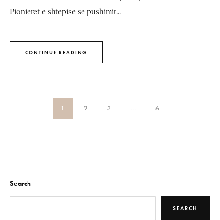
Pionieret e shtepise se pushimit...
CONTINUE READING
1
2
3
…
6
Search
SEARCH