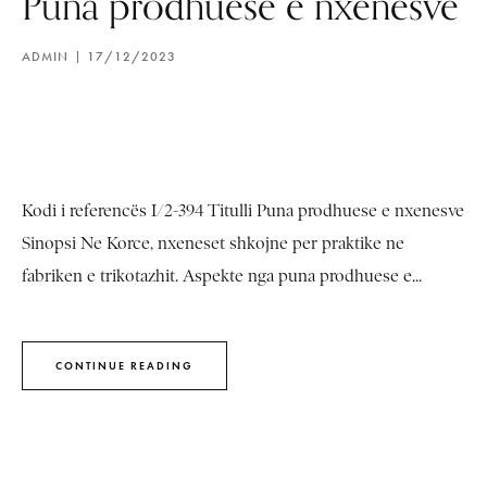
Puna prodhuese e nxenesve
ADMIN
17/12/2023
Kodi i referencës I/2-394 Titulli Puna prodhuese e nxenesve
Sinopsi Ne Korce, nxeneset shkojne per praktike ne
fabriken e trikotazhit. Aspekte nga puna prodhuese e...
CONTINUE READING