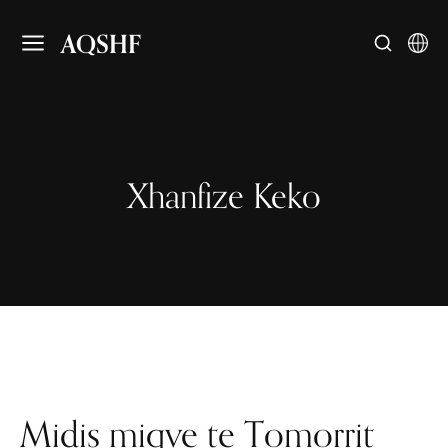
AQSHF
Xhanfize Keko
Midis miqve te Tomorrit