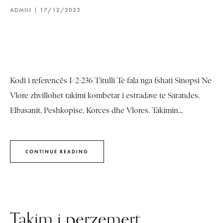
ADMIN
17/12/2023
Kodi i referencës I/2-236 Titulli Te fala nga fshati Sinopsi Ne
Vlore zhvillohet takimi kombetar i estradave te Sarandes,
Elbasanit, Peshkopise, Korces dhe Vlores. Takimin...
CONTINUE READING
Takim i perzemert