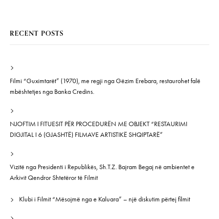
RECENT POSTS
Filmi “Guximtarët” (1970), me regji nga Gëzim Erebara, restaurohet falë
mbështetjes nga Banka Credins.
NJOFTIM I FITUESIT PËR PROCEDURËN ME OBJEKT “RESTAURIMI
DIGJITAL I 6 (GJASHTË) FILMAVE ARTISTIKË SHQIPTARË”
Vizitë nga Presidenti i Republikës, Sh.T.Z. Bajram Begaj në ambientet e
Arkivit Qendror Shtetëror të Filmit
Klubi i Filmit “Mësojmë nga e Kaluara” – një diskutim përtej filmit