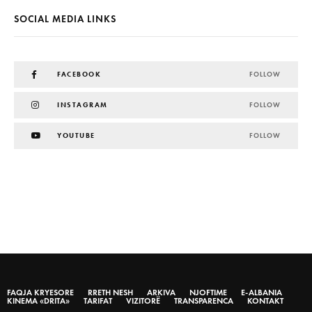
SOCIAL MEDIA LINKS
FACEBOOK
FOLLOW
INSTAGRAM
FOLLOW
YOUTUBE
FOLLOW
FAQJA KRYESORE
RRETH NESH
ARKIVA
NJOFTIME
E-ALBANIA
KINEMA «DRITA»
TARIFAT
VIZITORË
TRANSPARENCA
KONTAKT