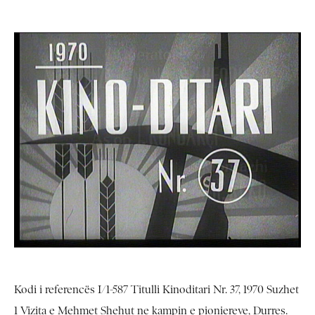
Kodi i referencës I/1-587 Titulli Kinoditari Nr. 37, 1970 Suzhet
1 Vizita e Mehmet Shehut ne kampin e pioniereve, Durres.