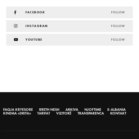
FACEBOOK
FOLLOW
INSTAGRAM
FOLLOW
YOUTUBE
FOLLOW
FAQJA KRYESORE
RRETH NESH
ARKIVA
NJOFTIME
E-ALBANIA
KINEMA «DRITA»
TARIFAT
VIZITORË
TRANSPARENCA
KONTAKT