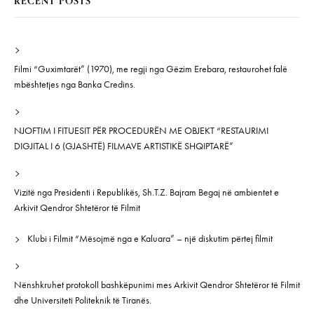
RECENT POSTS
Filmi “Guximtarët” (1970), me regji nga Gëzim Erebara, restaurohet falë
mbështetjes nga Banka Credins.
NJOFTIM I FITUESIT PËR PROCEDURËN ME OBJEKT “RESTAURIMI
DIGJITAL I 6 (GJASHTË) FILMAVE ARTISTIKË SHQIPTARË”
Vizitë nga Presidenti i Republikës, Sh.T.Z. Bajram Begaj në ambientet e
Arkivit Qendror Shtetëror të Filmit
Klubi i Filmit “Mësojmë nga e Kaluara” – një diskutim përtej filmit
Nënshkruhet protokoll bashkëpunimi mes Arkivit Qendror Shtetëror të Filmit
dhe Universiteti Politeknik të Tiranës.