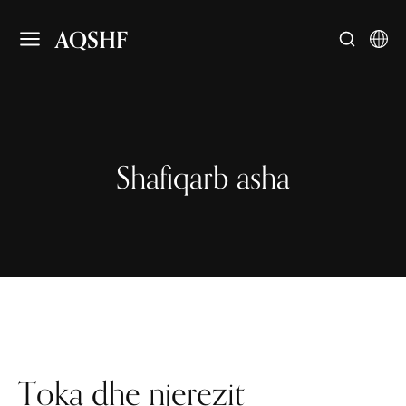
AQSHF
Shafiqarb asha
Toka dhe njerezit