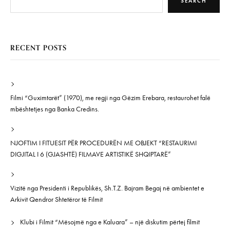
SEARCH
RECENT POSTS
Filmi “Guximtarët” (1970), me regji nga Gëzim Erebara, restaurohet falë
mbështetjes nga Banka Credins.
NJOFTIM I FITUESIT PËR PROCEDURËN ME OBJEKT “RESTAURIMI
DIGJITAL I 6 (GJASHTË) FILMAVE ARTISTIKË SHQIPTARË”
Vizitë nga Presidenti i Republikës, Sh.T.Z. Bajram Begaj në ambientet e
Arkivit Qendror Shtetëror të Filmit
Klubi i Filmit “Mësojmë nga e Kaluara” – një diskutim përtej filmit