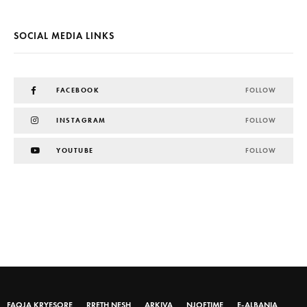
SOCIAL MEDIA LINKS
FACEBOOK
FOLLOW
INSTAGRAM
FOLLOW
YOUTUBE
FOLLOW
FAQJA KRYESORE
RRETH NESH
ARKIVA
NJOFTIME
E-ALBANIA