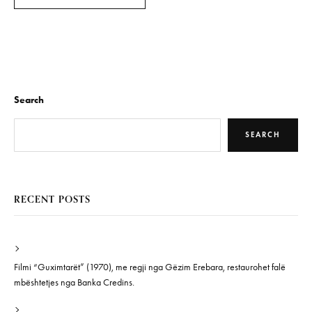
Search
SEARCH
RECENT POSTS
Filmi “Guximtarët” (1970), me regji nga Gëzim Erebara, restaurohet falë
mbështetjes nga Banka Credins.