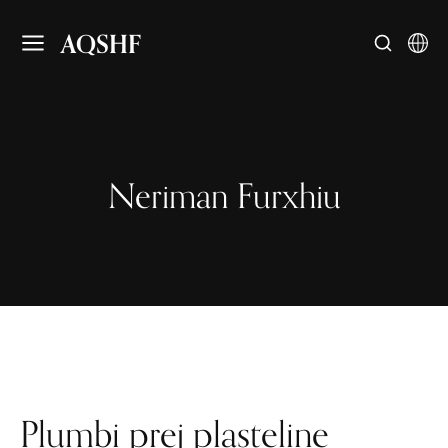
AQSHF
Neriman Furxhiu
Plumbi prej plasteline