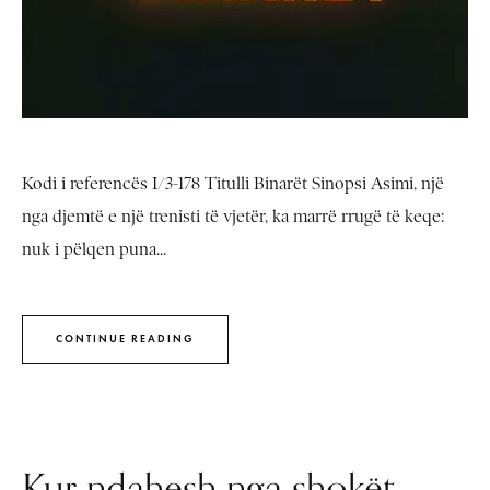
Kodi i referencës I/3-178 Titulli Binarët Sinopsi Asimi, një
nga djemtë e një trenisti të vjetër, ka marrë rrugë të keqe:
nuk i pëlqen puna...
CONTINUE READING
Kur ndahesh nga shokët