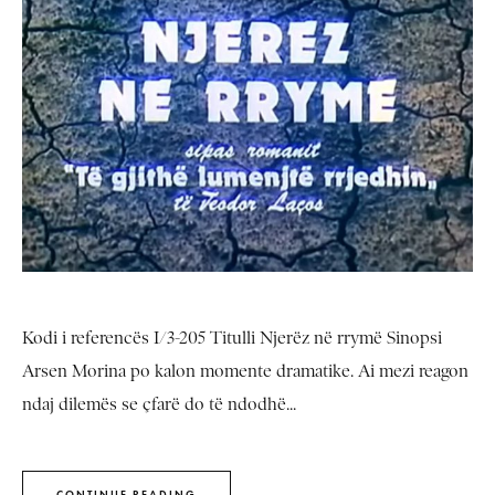
Kodi i referencës I/3-205 Titulli Njerëz në rrymë Sinopsi
Arsen Morina po kalon momente dramatike. Ai mezi reagon
ndaj dilemës se çfarë do të ndodhë...
CONTINUE READING