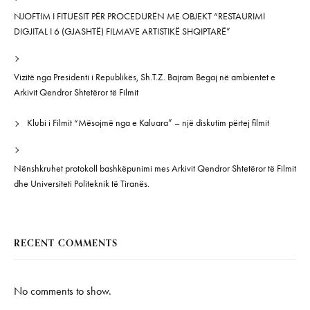
NJOFTIM I FITUESIT PËR PROCEDURËN ME OBJEKT “RESTAURIMI
DIGJITAL I 6 (GJASHTË) FILMAVE ARTISTIKË SHQIPTARË”
Vizitë nga Presidenti i Republikës, Sh.T.Z. Bajram Begaj në ambientet e
Arkivit Qendror Shtetëror të Filmit
Klubi i Filmit “Mësojmë nga e Kaluara” – një diskutim përtej filmit
Nënshkruhet protokoll bashkëpunimi mes Arkivit Qendror Shtetëror të Filmit
dhe Universiteti Politeknik të Tiranës.
RECENT COMMENTS
No comments to show.