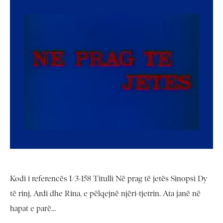
Kodi i referencës I/3-158 Titulli Në prag të jetës Sinopsi Dy
të rinj, Ardi dhe Rina, e pëlqejnë njëri-tjetrin. Ata janë në
hapat e parë...