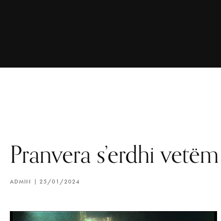
Pranvera s’erdhi vetëm
ADMIN
25/01/2024