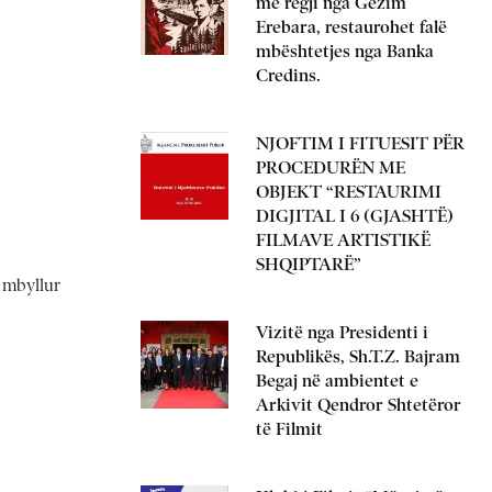
me regji nga Gëzim
Erebara, restaurohet falë
mbështetjes nga Banka
Credins.
NJOFTIM I FITUESIT PËR
PROCEDURËN ME
OBJEKT “RESTAURIMI
DIGJITAL I 6 (GJASHTË)
FILMAVE ARTISTIKË
SHQIPTARË”
i mbyllur
Vizitë nga Presidenti i
Republikës, Sh.T.Z. Bajram
Begaj në ambientet e
Arkivit Qendror Shtetëror
të Filmit