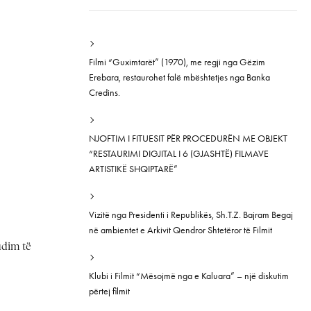
Filmi “Guximtarët” (1970), me regji nga Gëzim
Erebara, restaurohet falë mbështetjes nga Banka
Credins.
NJOFTIM I FITUESIT PËR PROCEDURËN ME OBJEKT
“RESTAURIMI DIGJITAL I 6 (GJASHTË) FILMAVE
ARTISTIKË SHQIPTARË”
Vizitë nga Presidenti i Republikës, Sh.T.Z. Bajram Begaj
në ambientet e Arkivit Qendror Shtetëror të Filmit
udim të
Klubi i Filmit “Mësojmë nga e Kaluara” – një diskutim
përtej filmit