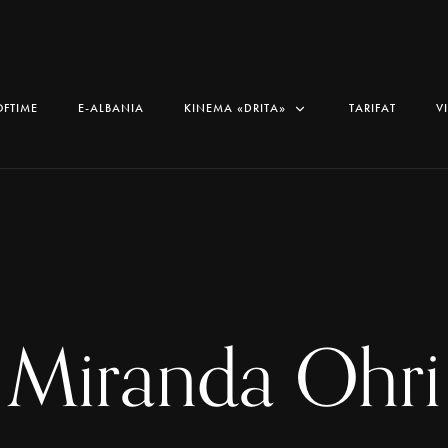
OFTIME
E-ALBANIA
KINEMA «DRITA»
TARIFAT
V
Miranda Ohri