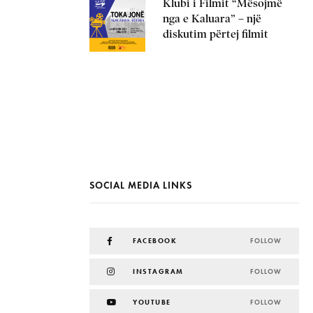
Klubi i Filmit “Mësojmë
nga e Kaluara” – një
diskutim përtej filmit
SOCIAL MEDIA LINKS
FACEBOOK
FOLLOW
INSTAGRAM
FOLLOW
YOUTUBE
FOLLOW