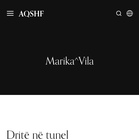
AQSHF
Marika^Vila
Dritë në tunel