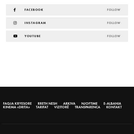
FACEBOOK
FOLLOW
INSTAGRAM
FOLLOW
YOUTUBE
FOLLOW
FAQJA KRYESORE
RRETH NESH
ARKIVA
NJOFTIME
E-ALBANIA
KINEMA «DRITA»
TARIFAT
VIZITORË
TRANSPARENCA
KONTAKT