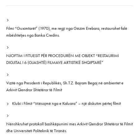
Filmi “Guximtarët” (1970), me regji nga Gëzim Erebara, restaurohet falë
mbështetjes nga Banka Credins.
NJOFTIM I FITUESIT PËR PROCEDURËN ME OBJEKT “RESTAURIMI
DIGJITAL I 6 (GJASHTË) FILMAVE ARTISTIKË SHQIPTARË”
Vizitë nga Presidenti i Republikës, Sh.T.Z. Bajram Begaj në ambientet e
Arkivit Qendror Shtetëror të Filmit
Klubi i Filmit “Mësojmë nga e Kaluara” – një diskutim përtej filmit
Nënshkruhet protokoll bashkëpunimi mes Arkivit Qendror Shtetëror të Filmit
dhe Universiteti Politeknik të Tiranës.