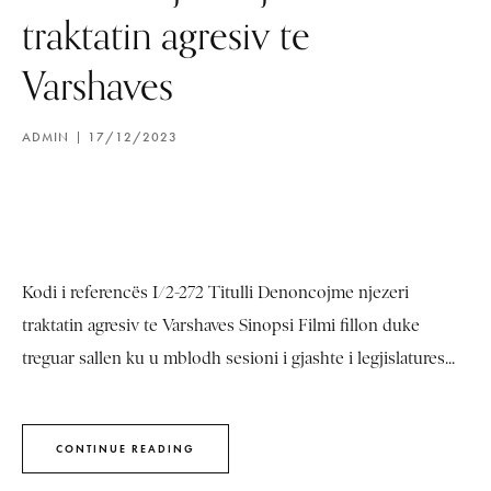
traktatin agresiv te
Varshaves
ADMIN
17/12/2023
Kodi i referencës I/2-272 Titulli Denoncojme njezeri
traktatin agresiv te Varshaves Sinopsi Filmi fillon duke
treguar sallen ku u mblodh sesioni i gjashte i legjislatures...
CONTINUE READING