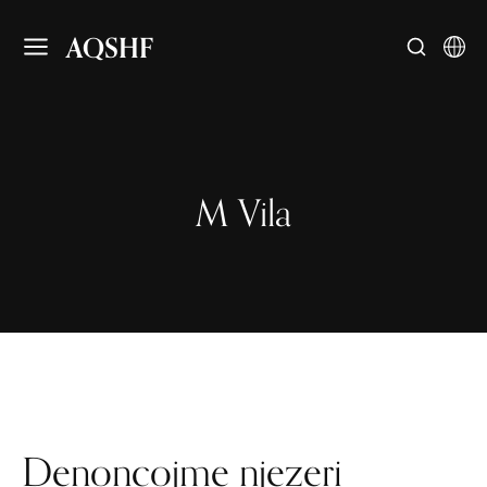
AQSHF
M Vila
Denoncojme njezeri