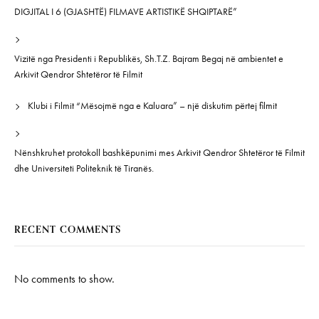
DIGJITAL I 6 (GJASHTË) FILMAVE ARTISTIKË SHQIPTARË”
Vizitë nga Presidenti i Republikës, Sh.T.Z. Bajram Begaj në ambientet e
Arkivit Qendror Shtetëror të Filmit
Klubi i Filmit “Mësojmë nga e Kaluara” – një diskutim përtej filmit
Nënshkruhet protokoll bashkëpunimi mes Arkivit Qendror Shtetëror të Filmit
dhe Universiteti Politeknik të Tiranës.
RECENT COMMENTS
No comments to show.