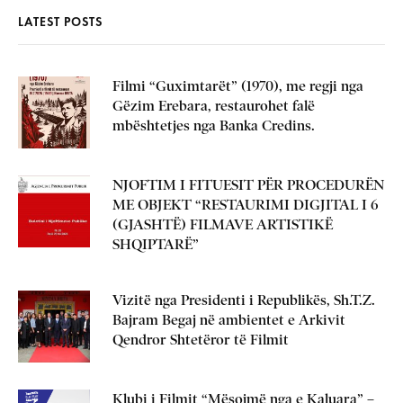
LATEST POSTS
Filmi “Guximtarët” (1970), me regji nga
Gëzim Erebara, restaurohet falë
mbështetjes nga Banka Credins.
NJOFTIM I FITUESIT PËR PROCEDURËN
ME OBJEKT “RESTAURIMI DIGJITAL I 6
(GJASHTË) FILMAVE ARTISTIKË
SHQIPTARË”
Vizitë nga Presidenti i Republikës, Sh.T.Z.
Bajram Begaj në ambientet e Arkivit
Qendror Shtetëror të Filmit
Klubi i Filmit “Mësojmë nga e Kaluara” –