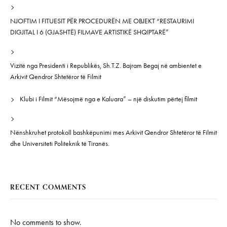
NJOFTIM I FITUESIT PËR PROCEDURËN ME OBJEKT “RESTAURIMI
DIGJITAL I 6 (GJASHTË) FILMAVE ARTISTIKË SHQIPTARË”
Vizitë nga Presidenti i Republikës, Sh.T.Z. Bajram Begaj në ambientet e
Arkivit Qendror Shtetëror të Filmit
Klubi i Filmit “Mësojmë nga e Kaluara” – një diskutim përtej filmit
Nënshkruhet protokoll bashkëpunimi mes Arkivit Qendror Shtetëror të Filmit
dhe Universiteti Politeknik të Tiranës.
RECENT COMMENTS
No comments to show.