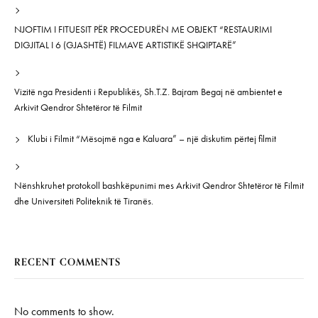
NJOFTIM I FITUESIT PËR PROCEDURËN ME OBJEKT “RESTAURIMI
DIGJITAL I 6 (GJASHTË) FILMAVE ARTISTIKË SHQIPTARË”
Vizitë nga Presidenti i Republikës, Sh.T.Z. Bajram Begaj në ambientet e
Arkivit Qendror Shtetëror të Filmit
Klubi i Filmit “Mësojmë nga e Kaluara” – një diskutim përtej filmit
Nënshkruhet protokoll bashkëpunimi mes Arkivit Qendror Shtetëror të Filmit
dhe Universiteti Politeknik të Tiranës.
RECENT COMMENTS
No comments to show.