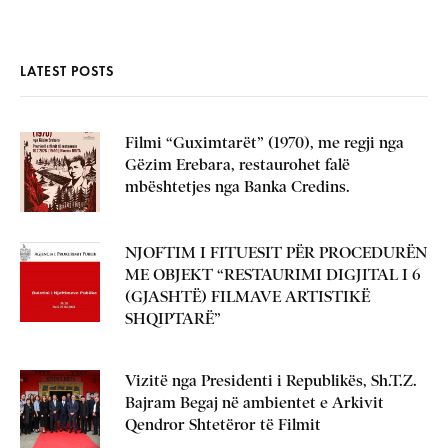
LATEST POSTS
Filmi “Guximtarët” (1970), me regji nga
Gëzim Erebara, restaurohet falë
mbështetjes nga Banka Credins.
NJOFTIM I FITUESIT PËR PROCEDURËN
ME OBJEKT “RESTAURIMI DIGJITAL I 6
(GJASHTË) FILMAVE ARTISTIKË
SHQIPTARË”
Vizitë nga Presidenti i Republikës, Sh.T.Z.
Bajram Begaj në ambientet e Arkivit
Qendror Shtetëror të Filmit