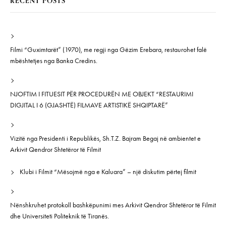
RECENT POSTS
Filmi “Guximtarët” (1970), me regji nga Gëzim Erebara, restaurohet falë
mbështetjes nga Banka Credins.
NJOFTIM I FITUESIT PËR PROCEDURËN ME OBJEKT “RESTAURIMI
DIGJITAL I 6 (GJASHTË) FILMAVE ARTISTIKË SHQIPTARË”
Vizitë nga Presidenti i Republikës, Sh.T.Z. Bajram Begaj në ambientet e
Arkivit Qendror Shtetëror të Filmit
Klubi i Filmit “Mësojmë nga e Kaluara” – një diskutim përtej filmit
Nënshkruhet protokoll bashkëpunimi mes Arkivit Qendror Shtetëror të Filmit
dhe Universiteti Politeknik të Tiranës.