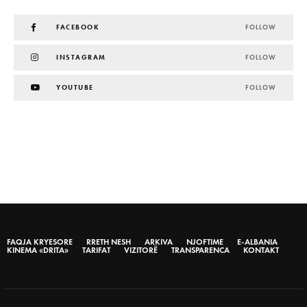
FACEBOOK
FOLLOW
INSTAGRAM
FOLLOW
YOUTUBE
FOLLOW
FAQJA KRYESORE
RRETH NESH
ARKIVA
NJOFTIME
E-ALBANIA
KINEMA «DRITA»
TARIFAT
VIZITORË
TRANSPARENCA
KONTAKT