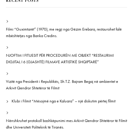
RECENT POSTS
Filmi “Guximtarët” (1970), me regji nga Gëzim Erebara, restaurohet falë
mbështetjes nga Banka Credins.
NJOFTIM I FITUESIT PËR PROCEDURËN ME OBJEKT “RESTAURIMI
DIGJITAL I 6 (GJASHTË) FILMAVE ARTISTIKË SHQIPTARË”
Vizitë nga Presidenti i Republikës, Sh.T.Z. Bajram Begaj në ambientet e
Arkivit Qendror Shtetëror të Filmit
Klubi i Filmit “Mësojmë nga e Kaluara” – një diskutim përtej filmit
Nënshkruhet protokoll bashkëpunimi mes Arkivit Qendror Shtetëror të Filmit
dhe Universiteti Politeknik të Tiranës.