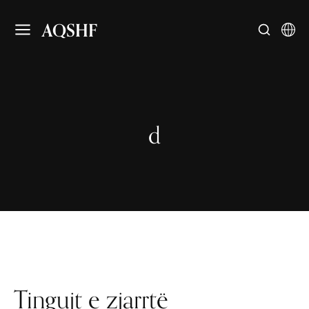
AQSHF
d
Tingujt e zjarrtë