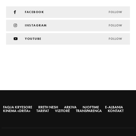
FACEBOOK
FOLLOW
INSTAGRAM
FOLLOW
YOUTUBE
FOLLOW
FAQJA KRYESORE
RRETH NESH
ARKIVA
NJOFTIME
E-ALBANIA
KINEMA «DRITA»
TARIFAT
VIZITORË
TRANSPARENCA
KONTAKT