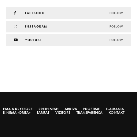
FACEBOOK
FOLLOW
INSTAGRAM
FOLLOW
YOUTUBE
FOLLOW
FAQJA KRYESORE
RRETH NESH
ARKIVA
NJOFTIME
E-ALBANIA
KINEMA «DRITA»
TARIFAT
VIZITORË
TRANSPARENCA
KONTAKT