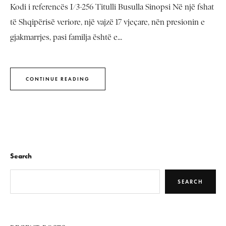
Kodi i referencës I/3-256 Titulli Busulla Sinopsi Në një fshat
të Shqipërisë veriore, një vajzë 17 vjeçare, nën presionin e
gjakmarrjes, pasi familja është e...
CONTINUE READING
Search
SEARCH