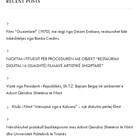
RECENT POSTS
Filmi “Guximtarët” (1970), me regji nga Gëzim Erebara, restaurohet falë
mbështetjes nga Banka Credins.
NJOFTIM I FITUESIT PËR PROCEDURËN ME OBJEKT “RESTAURIMI
DIGJITAL I 6 (GJASHTË) FILMAVE ARTISTIKË SHQIPTARË”
Vizitë nga Presidenti i Republikës, Sh.T.Z. Bajram Begaj në ambientet e
Arkivit Qendror Shtetëror të Filmit
Klubi i Filmit “Mësojmë nga e Kaluara” – një diskutim përtej filmit
Nënshkruhet protokoll bashkëpunimi mes Arkivit Qendror Shtetëror të Filmit
dhe Universiteti Politeknik të Tiranës.