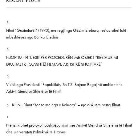
RECENT POSTS
Filmi “Guximtarët” (1970), me regji nga Gëzim Erebara, restaurohet falë
mbështetjes nga Banka Credins.
NJOFTIM I FITUESIT PËR PROCEDURËN ME OBJEKT “RESTAURIMI
DIGJITAL I 6 (GJASHTË) FILMAVE ARTISTIKË SHQIPTARË”
Vizitë nga Presidenti i Republikës, Sh.T.Z. Bajram Begaj në ambientet e
Arkivit Qendror Shtetëror të Filmit
Klubi i Filmit “Mësojmë nga e Kaluara” – një diskutim përtej filmit
Nënshkruhet protokoll bashkëpunimi mes Arkivit Qendror Shtetëror të Filmit
dhe Universiteti Politeknik të Tiranës.