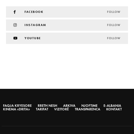
FACEBOOK
FOLLOW
INSTAGRAM
FOLLOW
YOUTUBE
FOLLOW
FAQJA KRYESORE
RRETH NESH
ARKIVA
NJOFTIME
E-ALBANIA
KINEMA «DRITA»
TARIFAT
VIZITORË
TRANSPARENCA
KONTAKT