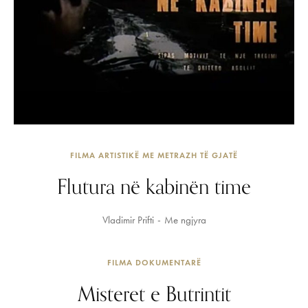
FILMA ARTISTIKË ME METRAZH TË GJATË
Flutura në kabinën time
Vladimir Prifti
Me ngjyra
FILMA DOKUMENTARË
Misteret e Butrintit