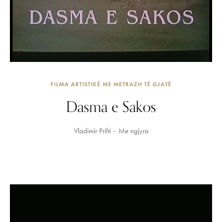
FILMA ARTISTIKË ME METRAZH TË GJATË
Dasma e Sakos
Vladimir Prifti
Me ngjyra