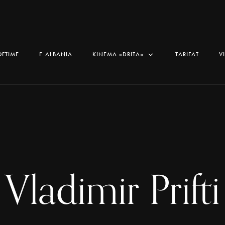
OFTIME
E-ALBANIA
KINEMA «DRITA»
TARIFAT
V
Vladimir Prifti