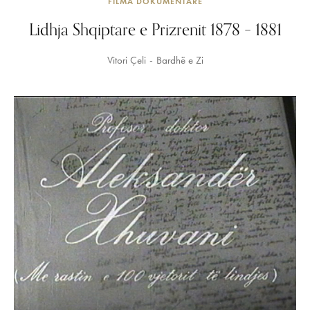
FILMA DOKUMENTARË
Lidhja Shqiptare e Prizrenit 1878 – 1881
Vitori Çeli
Bardhë e Zi