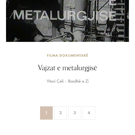
FILMA DOKUMENTARË
Vajzat e metalurgjisë
Vitori Çeli
Bardhë e Zi
1
2
3
4