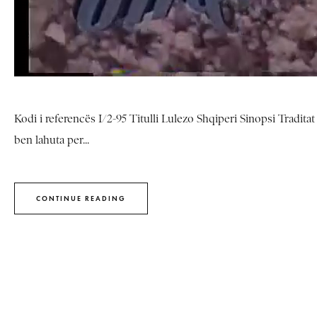
Kodi i referencës I/2-95 Titulli Lulezo Shqiperi Sinopsi Tradita
ben lahuta per...
CONTINUE READING