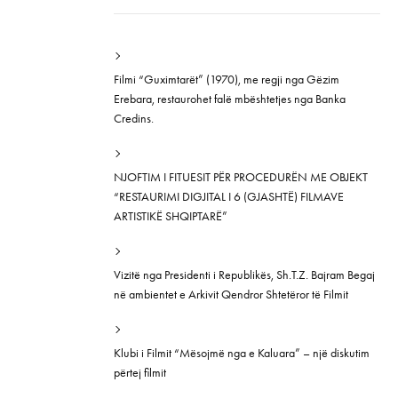
Filmi “Guximtarët” (1970), me regji nga Gëzim
Erebara, restaurohet falë mbështetjes nga Banka
Credins.
NJOFTIM I FITUESIT PËR PROCEDURËN ME OBJEKT
“RESTAURIMI DIGJITAL I 6 (GJASHTË) FILMAVE
ARTISTIKË SHQIPTARË”
Vizitë nga Presidenti i Republikës, Sh.T.Z. Bajram Begaj
në ambientet e Arkivit Qendror Shtetëror të Filmit
Klubi i Filmit “Mësojmë nga e Kaluara” – një diskutim
përtej filmit