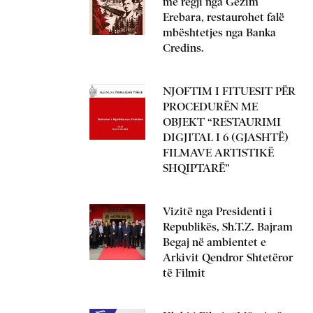
me regji nga Gëzim
Erebara, restaurohet falë
mbështetjes nga Banka
Credins.
NJOFTIM I FITUESIT PËR
PROCEDURËN ME
OBJEKT “RESTAURIMI
DIGJITAL I 6 (GJASHTË)
FILMAVE ARTISTIKË
SHQIPTARË”
Vizitë nga Presidenti i
Republikës, Sh.T.Z. Bajram
Begaj në ambientet e
Arkivit Qendror Shtetëror
të Filmit