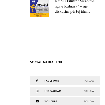
Klubi i Filmit “Mësojmë
nga e Kaluara” – një
diskutim përtej filmit
SOCIAL MEDIA LINKS
FACEBOOK
FOLLOW
INSTAGRAM
FOLLOW
YOUTUBE
FOLLOW