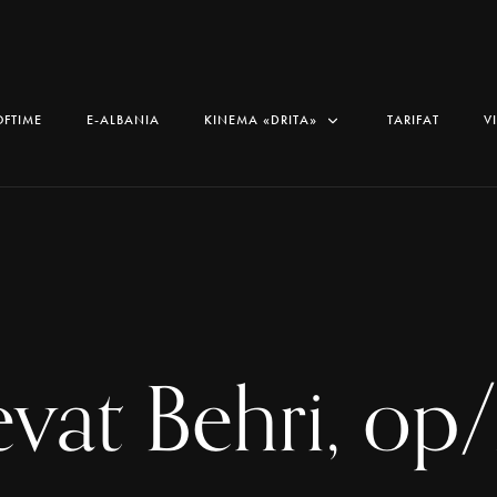
OFTIME
E-ALBANIA
KINEMA «DRITA»
TARIFAT
V
vat Behri, op/