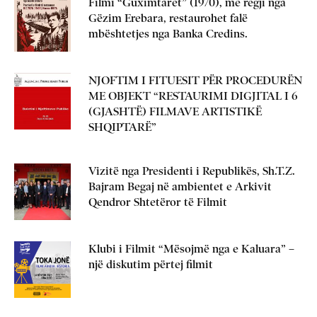
Filmi “Guximtarët” (1970), me regji nga
Gëzim Erebara, restaurohet falë
mbështetjes nga Banka Credins.
NJOFTIM I FITUESIT PËR PROCEDURËN
ME OBJEKT “RESTAURIMI DIGJITAL I 6
(GJASHTË) FILMAVE ARTISTIKË
SHQIPTARË”
Vizitë nga Presidenti i Republikës, Sh.T.Z.
Bajram Begaj në ambientet e Arkivit
Qendror Shtetëror të Filmit
Klubi i Filmit “Mësojmë nga e Kaluara” –
një diskutim përtej filmit