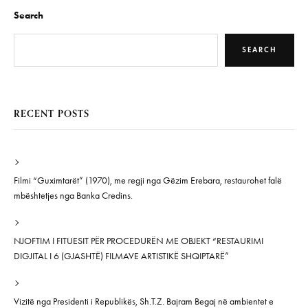
Search
SEARCH
RECENT POSTS
Filmi “Guximtarët” (1970), me regji nga Gëzim Erebara, restaurohet falë
mbështetjes nga Banka Credins.
NJOFTIM I FITUESIT PËR PROCEDURËN ME OBJEKT “RESTAURIMI
DIGJITAL I 6 (GJASHTË) FILMAVE ARTISTIKË SHQIPTARË”
Vizitë nga Presidenti i Republikës, Sh.T.Z. Bajram Begaj në ambientet e