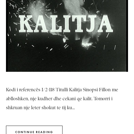
Kodi i referencës I/2-118 Titulli Kalitja Sinopsi Fillon me
ablloshken, nje kudher dhe cekani qe kalit. Tomorri i
shkruan nje leter shokut te tij ku...
CONTINUE READING