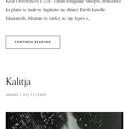
Kodi i referencës I/2-117 Titulli Ringjallje Sinopsi Ablloshka
ka plane te maleve, luginave ne dimer. Rreth kasolle
fshataresh, fshatare te varfer, re, nje lypes i...
CONTINUE READING
Kalitja
ADMIN
27/11/2023