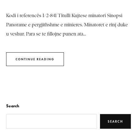
Kodi i referencës I/2-841 Titulli Kujtese minatori Sinopsi
Panorame e pergjithshme e minieres. Minatoret e rinj duke
u veshur. Para se te fillojne punen ata...
CONTINUE READING
Search
SEARCH