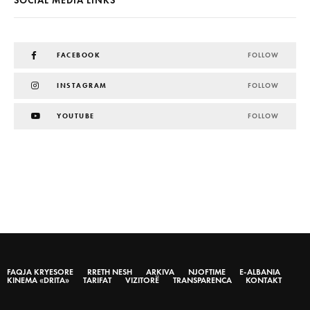
SOCIAL MEDIA LINKS
FACEBOOK
FOLLOW
INSTAGRAM
FOLLOW
YOUTUBE
FOLLOW
FAQJA KRYESORE
RRETH NESH
ARKIVA
NJOFTIME
E-ALBANIA
KINEMA «DRITA»
TARIFAT
VIZITORË
TRANSPARENCA
KONTAKT