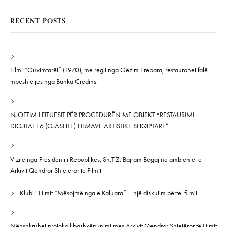
RECENT POSTS
Filmi “Guximtarët” (1970), me regji nga Gëzim Erebara, restaurohet falë
mbështetjes nga Banka Credins.
NJOFTIM I FITUESIT PËR PROCEDURËN ME OBJEKT “RESTAURIMI
DIGJITAL I 6 (GJASHTË) FILMAVE ARTISTIKË SHQIPTARË”
Vizitë nga Presidenti i Republikës, Sh.T.Z. Bajram Begaj në ambientet e
Arkivit Qendror Shtetëror të Filmit
Klubi i Filmit “Mësojmë nga e Kaluara” – një diskutim përtej filmit
Nënshkruhet protokoll bashkëpunimi mes Arkivit Qendror Shtetëror të Filmit