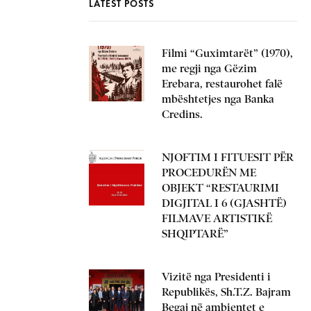
LATEST POSTS
Filmi “Guximtarët” (1970),
me regji nga Gëzim
Erebara, restaurohet falë
mbështetjes nga Banka
Credins.
NJOFTIM I FITUESIT PËR
PROCEDURËN ME
OBJEKT “RESTAURIMI
DIGJITAL I 6 (GJASHTË)
FILMAVE ARTISTIKË
SHQIPTARË”
Vizitë nga Presidenti i
Republikës, Sh.T.Z. Bajram
Begaj në ambientet e