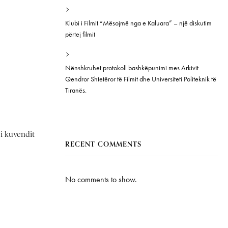
Klubi i Filmit “Mësojmë nga e Kaluara” – një diskutim
përtej filmit
Nënshkruhet protokoll bashkëpunimi mes Arkivit
Qendror Shtetëror të Filmit dhe Universiteti Politeknik të
Tiranës.
 i kuvendit
RECENT COMMENTS
No comments to show.