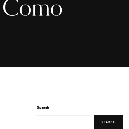
o Como
Search
SEARCH