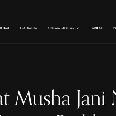
OFTIME
E-ALBANIA
KINEMA «DRITA»
TARIFAT
V
at Musha Jani