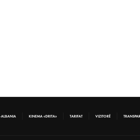
-ALBANIA
KINEMA «DRITA»
TARIFAT
VIZITORË
TRANSPA