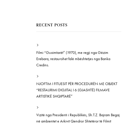
RECENT POSTS
Filmi “Guximtarët” (1970), me regji nga Gëzim
Erebara, restaurohet falë mbështetjes nga Banka
Credins.
NJOFTIM I FITUESIT PËR PROCEDURËN ME OBJEKT
“RESTAURIMI DIGJITAL I 6 (GJASHTË) FILMAVE
ARTISTIKË SHQIPTARË”
Vizitë nga Presidenti i Republikës, Sh.T.Z. Bajram Begaj
në ambientet e Arkivit Qendror Shtetëror të Filmit