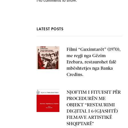
No comments to show.
LATEST POSTS
Filmi “Guximtarët” (1970),
me regji nga Gëzim
Erebara, restaurohet falë
mbështetjes nga Banka
Credins.
NJOFTIM I FITUESIT PËR
PROCEDURËN ME
OBJEKT “RESTAURIMI
DIGJITAL I 6 (GJASHTË)
FILMAVE ARTISTIKË
SHQIPTARË”