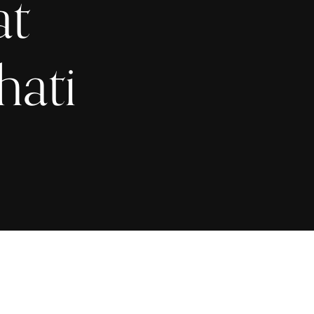
at
ati