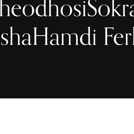
heodhosiSokr
shaHamdi Ferh