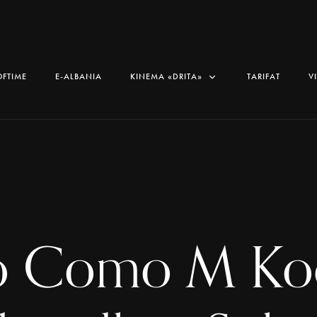
OFTIME
E-ALBANIA
KINEMA «DRITA»
TARIFAT
V
o Como M Ko