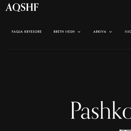
AQSHF
FAQJA KRYESORE
RRETH NESH
ARKIVA
NJ
Pashk