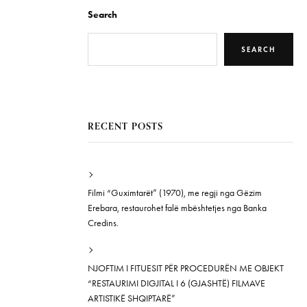
Search
SEARCH
RECENT POSTS
Filmi “Guximtarët” (1970), me regji nga Gëzim
Erebara, restaurohet falë mbështetjes nga Banka
Credins.
NJOFTIM I FITUESIT PËR PROCEDURËN ME OBJEKT
“RESTAURIMI DIGJITAL I 6 (GJASHTË) FILMAVE
ARTISTIKË SHQIPTARË”