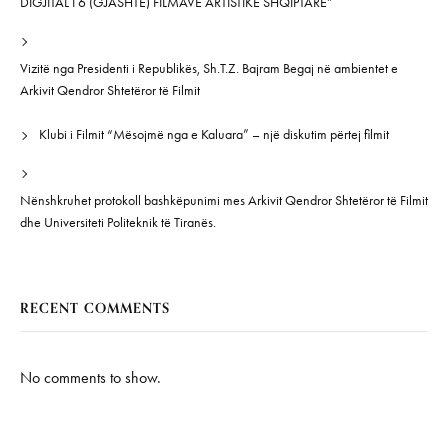
DIGJITAL I 6 (GJASHTË) FILMAVE ARTISTIKË SHQIPTARË”
Vizitë nga Presidenti i Republikës, Sh.T.Z. Bajram Begaj në ambientet e
Arkivit Qendror Shtetëror të Filmit
Klubi i Filmit “Mësojmë nga e Kaluara” – një diskutim përtej filmit
Nënshkruhet protokoll bashkëpunimi mes Arkivit Qendror Shtetëror të Filmit
dhe Universiteti Politeknik të Tiranës.
RECENT COMMENTS
No comments to show.