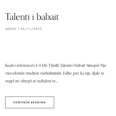
Talenti i babait
ADMIN
02/11/2023
Kodi i referencës I/4-136 Titulli Talenti i babait Sinopsi Nje
viocelonist studion vazhdimisht. Edhe pse ka nje djale te
vogel ne shtepi ai vazhdon te...
CONTINUE READING