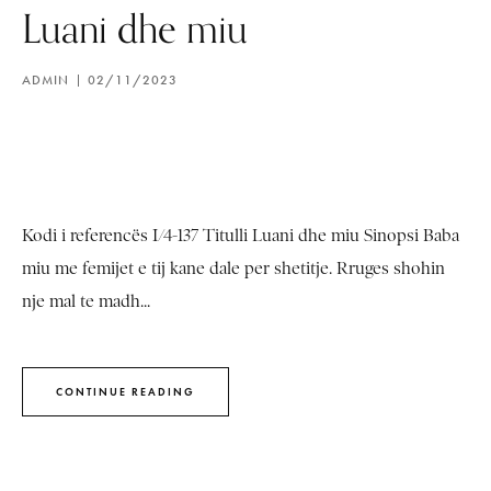
Luani dhe miu
ADMIN
02/11/2023
Kodi i referencës I/4-137 Titulli Luani dhe miu Sinopsi Baba
miu me femijet e tij kane dale per shetitje. Rruges shohin
nje mal te madh...
CONTINUE READING