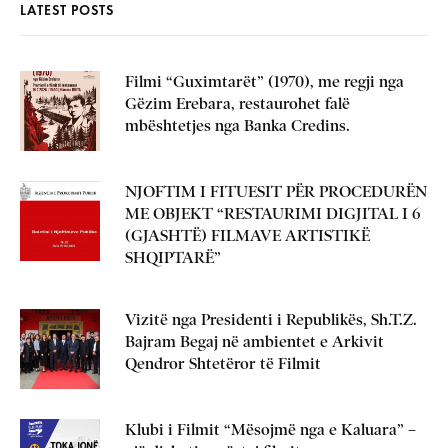
LATEST POSTS
Filmi “Guximtarët” (1970), me regji nga
Gëzim Erebara, restaurohet falë
mbështetjes nga Banka Credins.
NJOFTIM I FITUESIT PËR PROCEDURËN
ME OBJEKT “RESTAURIMI DIGJITAL I 6
(GJASHTË) FILMAVE ARTISTIKË
SHQIPTARË”
Vizitë nga Presidenti i Republikës, Sh.T.Z.
Bajram Begaj në ambientet e Arkivit
Qendror Shtetëror të Filmit
Klubi i Filmit “Mësojmë nga e Kaluara” –