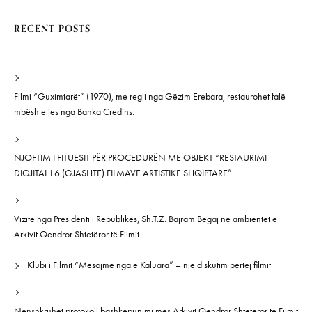
RECENT POSTS
Filmi “Guximtarët” (1970), me regji nga Gëzim Erebara, restaurohet falë
mbështetjes nga Banka Credins.
NJOFTIM I FITUESIT PËR PROCEDURËN ME OBJEKT “RESTAURIMI
DIGJITAL I 6 (GJASHTË) FILMAVE ARTISTIKË SHQIPTARË”
Vizitë nga Presidenti i Republikës, Sh.T.Z. Bajram Begaj në ambientet e
Arkivit Qendror Shtetëror të Filmit
Klubi i Filmit “Mësojmë nga e Kaluara” – një diskutim përtej filmit
Nënshkruhet protokoll bashkëpunimi mes Arkivit Qendror Shtetëror të Filmit