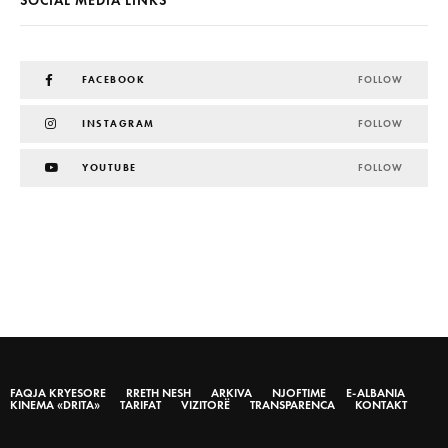
SOCIAL MEDIA LINKS
FACEBOOK
FOLLOW
INSTAGRAM
FOLLOW
YOUTUBE
FOLLOW
FAQJA KRYESORE
RRETH NESH
ARKIVA
NJOFTIME
E-ALBANIA
KINEMA «DRITA»
TARIFAT
VIZITORË
TRANSPARENCA
KONTAKT