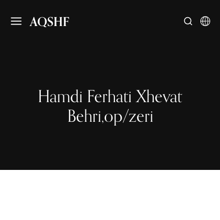
AQSHF
Hamdi Ferhati Xhevat
Behri,op/zeri