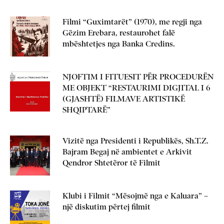
Filmi “Guximtarët” (1970), me regji nga
Gëzim Erebara, restaurohet falë
mbështetjes nga Banka Credins.
NJOFTIM I FITUESIT PËR PROCEDURËN
ME OBJEKT “RESTAURIMI DIGJITAL I 6
(GJASHTË) FILMAVE ARTISTIKË
SHQIPTARË”
Vizitë nga Presidenti i Republikës, Sh.T.Z.
Bajram Begaj në ambientet e Arkivit
Qendror Shtetëror të Filmit
Klubi i Filmit “Mësojmë nga e Kaluara” –
një diskutim përtej filmit