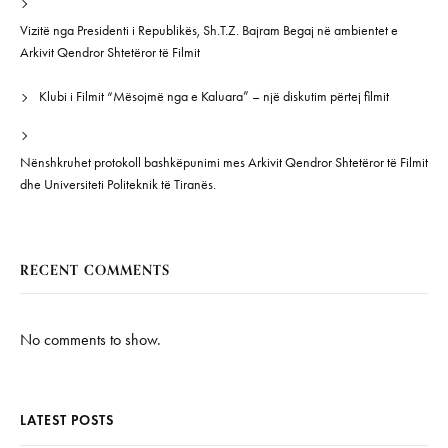
Vizitë nga Presidenti i Republikës, Sh.T.Z. Bajram Begaj në ambientet e
Arkivit Qendror Shtetëror të Filmit
Klubi i Filmit “Mësojmë nga e Kaluara” – një diskutim përtej filmit
Nënshkruhet protokoll bashkëpunimi mes Arkivit Qendror Shtetëror të Filmit
dhe Universiteti Politeknik të Tiranës.
RECENT COMMENTS
No comments to show.
LATEST POSTS