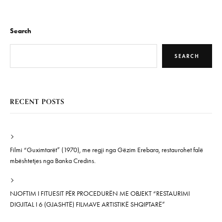
Search
SEARCH
RECENT POSTS
Filmi “Guximtarët” (1970), me regji nga Gëzim Erebara, restaurohet falë
mbështetjes nga Banka Credins.
NJOFTIM I FITUESIT PËR PROCEDURËN ME OBJEKT “RESTAURIMI
DIGJITAL I 6 (GJASHTË) FILMAVE ARTISTIKË SHQIPTARË”