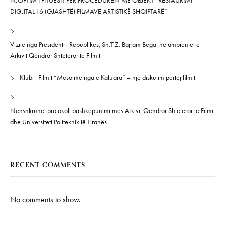
NJOFTIM I FITUESIT PËR PROCEDURËN ME OBJEKT “RESTAURIMI
DIGJITAL I 6 (GJASHTË) FILMAVE ARTISTIKË SHQIPTARË”
Vizitë nga Presidenti i Republikës, Sh.T.Z. Bajram Begaj në ambientet e
Arkivit Qendror Shtetëror të Filmit
Klubi i Filmit “Mësojmë nga e Kaluara” – një diskutim përtej filmit
Nënshkruhet protokoll bashkëpunimi mes Arkivit Qendror Shtetëror të Filmit
dhe Universiteti Politeknik të Tiranës.
RECENT COMMENTS
No comments to show.