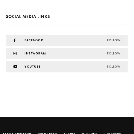
SOCIAL MEDIA LINKS
FACEBOOK
FOLLOW
INSTAGRAM
FOLLOW
YOUTUBE
FOLLOW
FAQJA KRYESORE
RRETH NESH
ARKIVA
NJOFTIME
E-ALBANIA