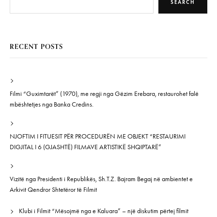
SEARCH
RECENT POSTS
Filmi “Guximtarët” (1970), me regji nga Gëzim Erebara, restaurohet falë
mbështetjes nga Banka Credins.
NJOFTIM I FITUESIT PËR PROCEDURËN ME OBJEKT “RESTAURIMI
DIGJITAL I 6 (GJASHTË) FILMAVE ARTISTIKË SHQIPTARË”
Vizitë nga Presidenti i Republikës, Sh.T.Z. Bajram Begaj në ambientet e
Arkivit Qendror Shtetëror të Filmit
Klubi i Filmit “Mësojmë nga e Kaluara” – një diskutim përtej filmit