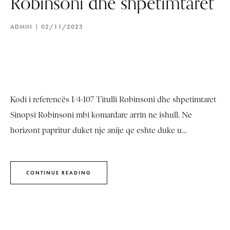
Robinsoni dhe shpetimtaret
ADMIN
02/11/2023
Kodi i referencës I/4-107 Titulli Robinsoni dhe shpetimtaret
Sinopsi Robinsoni mbi komardare arrin ne ishull. Ne
horizont papritur duket nje anije qe eshte duke u...
CONTINUE READING