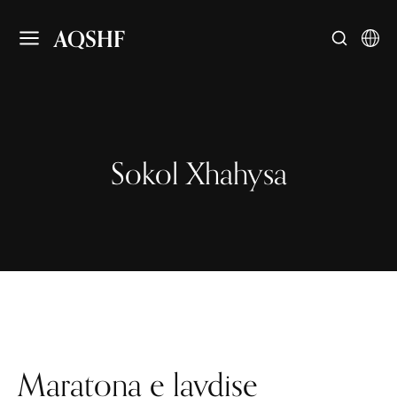
AQSHF
Sokol Xhahysa
Maratona e lavdise