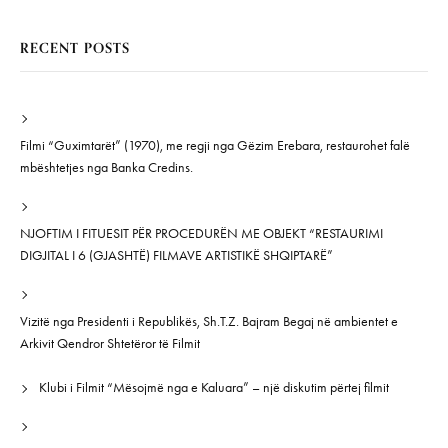
RECENT POSTS
Filmi “Guximtarët” (1970), me regji nga Gëzim Erebara, restaurohet falë
mbështetjes nga Banka Credins.
NJOFTIM I FITUESIT PËR PROCEDURËN ME OBJEKT “RESTAURIMI
DIGJITAL I 6 (GJASHTË) FILMAVE ARTISTIKË SHQIPTARË”
Vizitë nga Presidenti i Republikës, Sh.T.Z. Bajram Begaj në ambientet e
Arkivit Qendror Shtetëror të Filmit
Klubi i Filmit “Mësojmë nga e Kaluara” – një diskutim përtej filmit