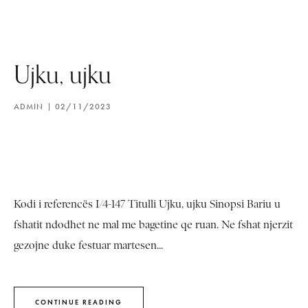
Ujku, ujku
ADMIN
02/11/2023
Kodi i referencës I/4-147 Titulli Ujku, ujku Sinopsi Bariu u
fshatit ndodhet ne mal me bagetine qe ruan. Ne fshat njerzit
gezojne duke festuar martesen...
CONTINUE READING