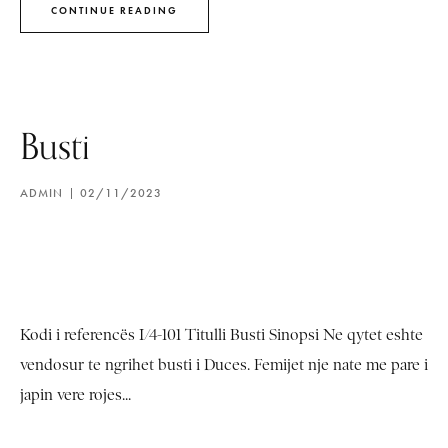
CONTINUE READING
Busti
ADMIN
02/11/2023
Kodi i referencës I/4-101 Titulli Busti Sinopsi Ne qytet eshte
vendosur te ngrihet busti i Duces. Femijet nje nate me pare i
japin vere rojes...