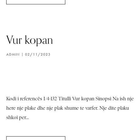
Vur kopan
ADMIN
02/11/2023
Kodi i referencës I/4-132 Titulli Vur kopan Sinopsi Na ish nje
here nje plake dhe nje plak shume te varfer. Nje dite plaku
shkoi per...