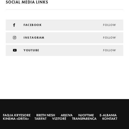
SOCIAL MEDIA LINKS
FACEBOOK
FOLLOW
INSTAGRAM
FOLLOW
YOUTUBE
FOLLOW
FAQJA KRYESORE
RRETH NESH
ARKIVA
NJOFTIME
E-ALBANIA
KINEMA «DRITA»
TARIFAT
VIZITORË
TRANSPARENCA
KONTAKT