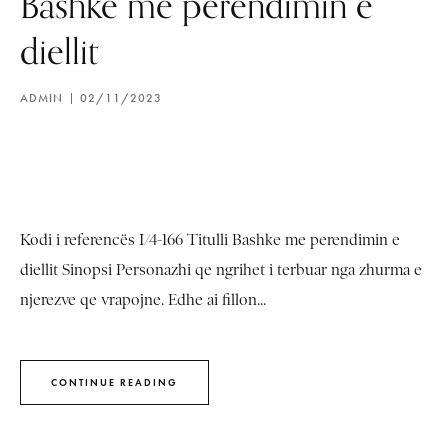
Bashke me perendimin e
diellit
ADMIN
02/11/2023
Kodi i referencës I/4-166 Titulli Bashke me perendimin e
diellit Sinopsi Personazhi qe ngrihet i terbuar nga zhurma e
njerezve qe vrapojne. Edhe ai fillon...
CONTINUE READING