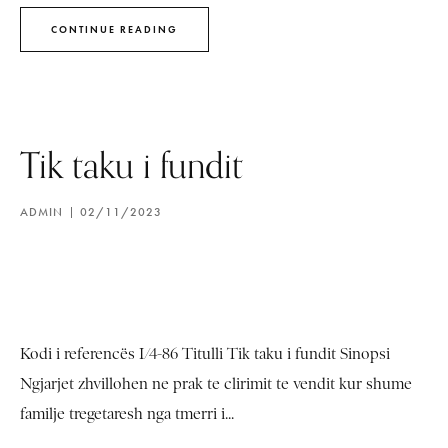
CONTINUE READING
Tik taku i fundit
ADMIN
02/11/2023
Kodi i referencës I/4-86 Titulli Tik taku i fundit Sinopsi
Ngjarjet zhvillohen ne prak te clirimit te vendit kur shume
familje tregetaresh nga tmerri i...