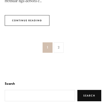
rrethuar nga debora e...
CONTINUE READING
1
2
Search
SEARCH