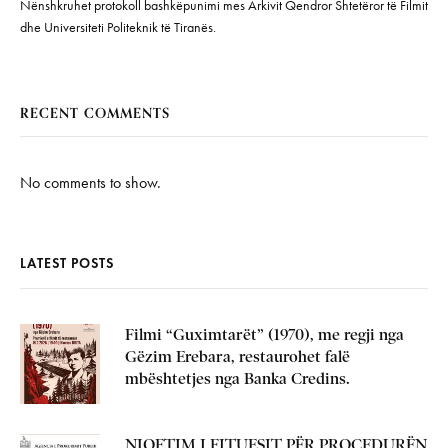
Nënshkruhet protokoll bashkëpunimi mes Arkivit Qendror Shtetëror të Filmit
dhe Universiteti Politeknik të Tiranës.
RECENT COMMENTS
No comments to show.
LATEST POSTS
Filmi “Guximtarët” (1970), me regji nga
Gëzim Erebara, restaurohet falë
mbështetjes nga Banka Credins.
NJOFTIM I FITUESIT PËR PROCEDURËN