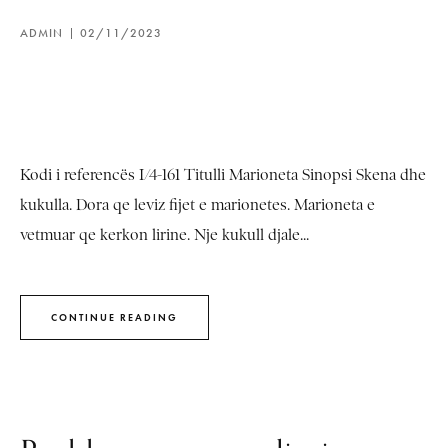
ADMIN
02/11/2023
Kodi i referencës I/4-161 Titulli Marioneta Sinopsi Skena dhe
kukulla. Dora qe leviz fijet e marionetes. Marioneta e
vetmuar qe kerkon lirine. Nje kukull djale...
CONTINUE READING