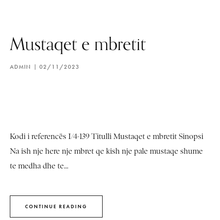
Mustaqet e mbretit
ADMIN
02/11/2023
Kodi i referencës I/4-139 Titulli Mustaqet e mbretit Sinopsi
Na ish nje here nje mbret qe kish nje pale mustaqe shume
te medha dhe te...
CONTINUE READING