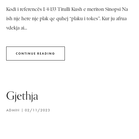
Kodi i referencës I/4-133 Titulli Kush e meriton Sinopsi Na
ish nje here nje plak qe quhej “plaku i tokes”. Kur ju afrua
vdekja ai...
CONTINUE READING
Gjethja
ADMIN
02/11/2023