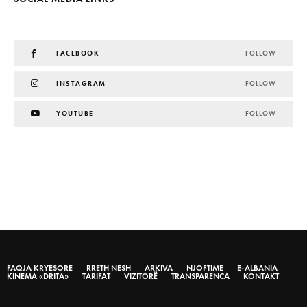
FACEBOOK
FOLLOW
INSTAGRAM
FOLLOW
YOUTUBE
FOLLOW
FAQJA KRYESORE
RRETH NESH
ARKIVA
NJOFTIME
E-ALBANIA
KINEMA «DRITA»
TARIFAT
VIZITORË
TRANSPARENCA
KONTAKT