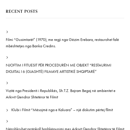
RECENT POSTS
Filmi “Guximtarët” (1970), me regji nga Gëzim Erebara, restaurohet falë
mbështetjes nga Banka Credins.
NJOFTIM I FITUESIT PËR PROCEDURËN ME OBJEKT “RESTAURIMI
DIGJITAL I 6 (GJASHTË) FILMAVE ARTISTIKË SHQIPTARË”
Vizitë nga Presidenti i Republikës, Sh.T.Z. Bajram Begaj në ambientet e
Arkivit Qendror Shtetëror të Filmit
Klubi i Filmit “Mësojmë nga e Kaluara” – një diskutim përtej filmit
Nënshkruhet protokoll bashkëpunimi mes Arkivit Qendror Shtetëror të Filmit