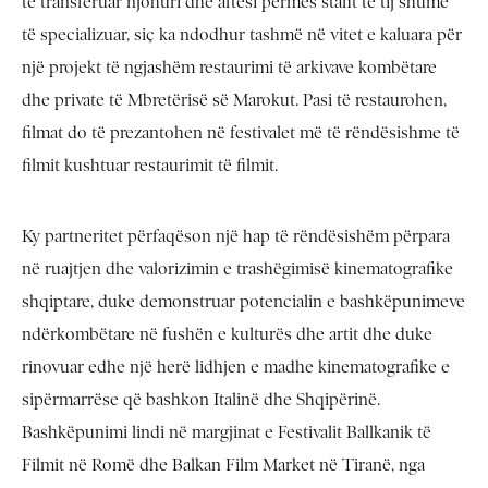
të transferuar njohuri dhe aftësi përmes stafit të tij shumë
të specializuar, siç ka ndodhur tashmë në vitet e kaluara për
një projekt të ngjashëm restaurimi të arkivave kombëtare
dhe private të Mbretërisë së Marokut. Pasi të restaurohen,
filmat do të prezantohen në festivalet më të rëndësishme të
filmit kushtuar restaurimit të filmit.
Ky partneritet përfaqëson një hap të rëndësishëm përpara
në ruajtjen dhe valorizimin e trashëgimisë kinematografike
shqiptare, duke demonstruar potencialin e bashkëpunimeve
ndërkombëtare në fushën e kulturës dhe artit dhe duke
rinovuar edhe një herë lidhjen e madhe kinematografike e
sipërmarrëse që bashkon Italinë dhe Shqipërinë.
Bashkëpunimi lindi në margjinat e Festivalit Ballkanik të
Filmit në Romë dhe Balkan Film Market në Tiranë, nga