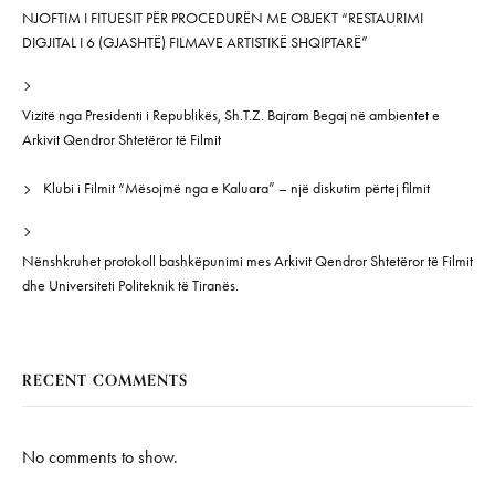
NJOFTIM I FITUESIT PËR PROCEDURËN ME OBJEKT “RESTAURIMI
DIGJITAL I 6 (GJASHTË) FILMAVE ARTISTIKË SHQIPTARË”
Vizitë nga Presidenti i Republikës, Sh.T.Z. Bajram Begaj në ambientet e
Arkivit Qendror Shtetëror të Filmit
Klubi i Filmit “Mësojmë nga e Kaluara” – një diskutim përtej filmit
Nënshkruhet protokoll bashkëpunimi mes Arkivit Qendror Shtetëror të Filmit
dhe Universiteti Politeknik të Tiranës.
RECENT COMMENTS
No comments to show.