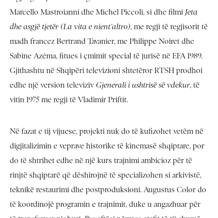
Marcello Mastroianni dhe Michel Piccoli, si dhe filmi
Jeta
dhe asgjë tjetër (La vita e nient’altro)
, me regji të regjisorit të
madh francez Bertrand Tavanier, me Philippe Noiret dhe
Sabine Azéma, fitues i çmimit special të jurisë në EFA 1989.
Gjithashtu në Shqipëri televizioni shtetëror RTSH prodhoi
edhe një version televiziv
Gjenerali i ushtrisë së vdekur
, të
vitin 1975 me regji të Vladimir Priftit.
Në fazat e tij vijuese, projekti nuk do të kufizohet vetëm në
digjitalizimin e veprave historike të kinemasë shqiptare, por
do të shtrihet edhe në një kurs trajnimi ambicioz për të
rinjtë shqiptarë që dëshirojnë të specializohen si arkivistë,
teknikë restaurimi dhe postproduksioni. Augustus Color do
të koordinojë programin e trajnimit, duke u angazhuar për