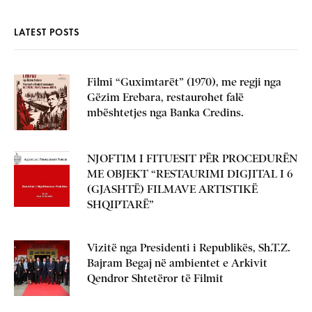
LATEST POSTS
Filmi “Guximtarët” (1970), me regji nga
Gëzim Erebara, restaurohet falë
mbështetjes nga Banka Credins.
NJOFTIM I FITUESIT PËR PROCEDURËN
ME OBJEKT “RESTAURIMI DIGJITAL I 6
(GJASHTË) FILMAVE ARTISTIKË
SHQIPTARË”
Vizitë nga Presidenti i Republikës, Sh.T.Z.
Bajram Begaj në ambientet e Arkivit
Qendror Shtetëror të Filmit