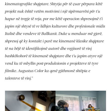
kinematografike shqiptare. Shtytja për të çuar përpara këtë
projekt nuk është vetëm motivimi i një sipërmarrësi për t’u
hapur në tregje të reja, por me këtë operacion shpresojmë t’i
japim një shtysë të re lidhjes kulturore dhe profesionale midis
Italisë dhe vendeve të Ballkanit. Duke u menduar më gjerë,
shpresoj që ky kontakt i parë me kinemanë klasike shqiptare
të na bëjë të identifikojmë autorë dhe regjisorë të rinj
bashkëkohorë të kinemasë shqiptare dhe t’u japim atyre një
vend ku të mbyllin post-produksionin e projekteve të tyre
filmike. Augustus Color ka qenë gjithmonë shtëpia e
talenteve të rinj.”