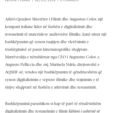
ERIONA VYSHKA
08/03/2024
0 COMMENT
Arkivi Qendror Shtetëror i Filmit dhe Augustus Color, një
kompani italiane lider në fushën e digjitalizimit dhe
restaurimit të materialeve audiovizive filmike, kanë nisur një
bashkëpunim që synon ruajtjen dhe vlerësimin e
trashëgimisë së pasur kinematografike shqiptare.
Marrëveshja e nënshkruar nga CEO i Augustus Color, z.
Augusto Pelliccia dhe znj. Marinela Ndria, drejtoreshë e
AQSHF-së, vendos një bashkëpunim të qëndrueshëm që
synon digjitalizimin e veprave filmike dhe trajnimin e të
rinjve shqiptarë në fushën e arkivimit dhe restaurimit.
Bashkëpunimi parashikon si hap të parë të rëndësishëm
digjitalizimin dhe restaurimin e filmit
Kthimi i ushtrisë së