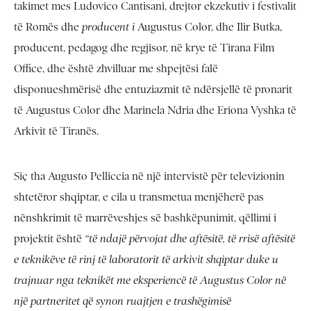
takimet mes Ludovico Cantisani, drejtor ekzekutiv i festivalit
të Romës dhe
producent i
Augustus Color, dhe Ilir Butka,
producent, pedagog dhe regjisor, në krye të Tirana Film
Office, dhe është zhvilluar me shpejtësi falë
disponueshmërisë dhe entuziazmit të ndërsjellë të pronarit
të Augustus Color dhe Marinela Ndria dhe Eriona Vyshka të
Arkivit të Tiranës.
Siç tha Augusto Pelliccia në një intervistë për televizionin
shtetëror shqiptar, e cila u transmetua menjëherë pas
nënshkrimit të marrëveshjes së bashkëpunimit, qëllimi i
projektit është
“të ndajë përvojat dhe aftësitë, të rrisë aftësitë
e teknikëve të rinj të laboratorit të arkivit shqiptar duke u
trajnuar nga teknikët me eksperiencë të Augustus Color në
një partneritet që synon ruajtjen e trashëgimisë