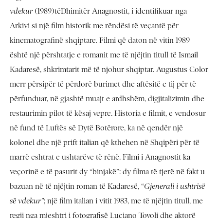
vdekur
(1989)tëDhimitër Anagnostit, i identifikuar nga
Arkivi si një film historik me rëndësi të veçantë për
kinematografinë shqiptare
.
Filmi që daton në vitin 1989
është një përshtatje e romanit me të njëjtin titull të Ismail
Kadaresë, shkrimtarit më të njohur shqiptar. Augustus Color
merr përsipër të përdorë burimet dhe aftësitë e tij për të
përfunduar, në gjashtë muajt e ardhshëm, digjitalizimin dhe
restaurimin pilot të kësaj vepre. Historia e filmit, e vendosur
në fund të Luftës së Dytë Botërore, ka në qendër një
kolonel dhe një prift italian që kthehen në Shqipëri për të
marrë eshtrat e ushtarëve të rënë. Filmi i Anagnostit ka
veçorinë e të pasurit dy “binjakë”: dy filma të tjerë në fakt u
bazuan në të njëjtin roman të Kadaresë, “
Gjenerali i ushtrisë
së vdekur”
; një film italian i vitit 1983, me të njëjtin titull, me
regji nga mjeshtri i fotografisë Luciano Tovoli dhe aktorë