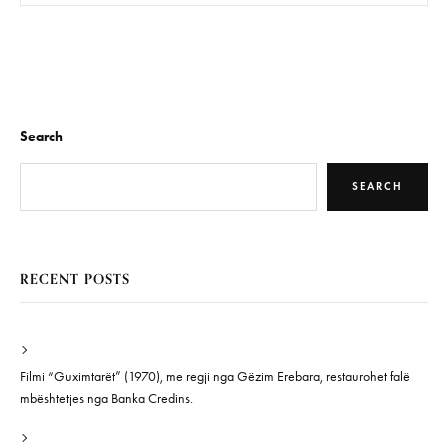
Search
SEARCH
RECENT POSTS
Filmi “Guximtarët” (1970), me regji nga Gëzim Erebara, restaurohet falë
mbështetjes nga Banka Credins.