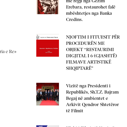
me regji nga Gëzim
Erebara, restaurohet falë
mbështetjes nga Banka
Credins.
NJOFTIM I FITUESIT PËR
PROCEDURËN ME
OBJEKT “RESTAURIMI
ria e Re»
DIGJITAL I 6 (GJASHTË)
FILMAVE ARTISTIKË
SHQIPTARË”
Vizitë nga Presidenti i
Republikës, Sh.T.Z. Bajram
Begaj në ambientet e
Arkivit Qendror Shtetëror
të Filmit