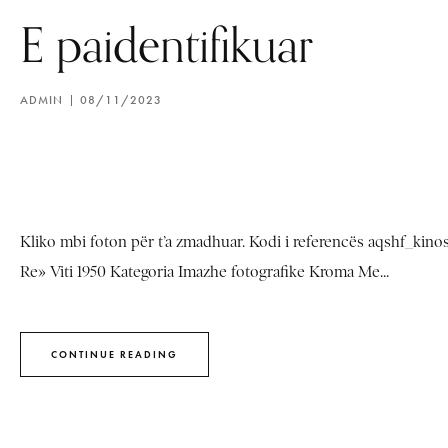
E paidentifikuar
ADMIN
08/11/2023
Kliko mbi foton për t’a zmadhuar. Kodi i referencës aqshf_kino
Re» Viti 1950 Kategoria Imazhe fotografike Kroma Me...
CONTINUE READING