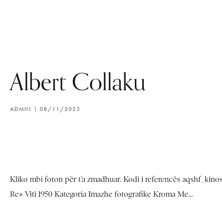
Albert Collaku
ADMIN
08/11/2023
Kliko mbi foton për t’a zmadhuar. Kodi i referencës aqshf_kino
Re» Viti 1950 Kategoria Imazhe fotografike Kroma Me...