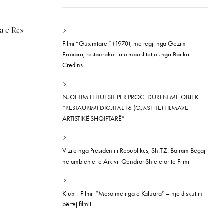
ia e Re»
Filmi “Guximtarët” (1970), me regji nga Gëzim
Erebara, restaurohet falë mbështetjes nga Banka
Credins.
NJOFTIM I FITUESIT PËR PROCEDURËN ME OBJEKT
“RESTAURIMI DIGJITAL I 6 (GJASHTË) FILMAVE
ARTISTIKË SHQIPTARË”
Vizitë nga Presidenti i Republikës, Sh.T.Z. Bajram Begaj
në ambientet e Arkivit Qendror Shtetëror të Filmit
Klubi i Filmit “Mësojmë nga e Kaluara” – një diskutim
përtej filmit