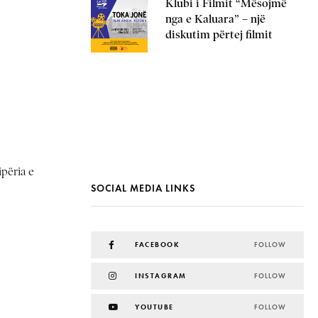
Klubi i Filmit “Mësojmë
nga e Kaluara” – një
diskutim përtej filmit
ipëria e
SOCIAL MEDIA LINKS
FACEBOOK
FOLLOW
INSTAGRAM
FOLLOW
YOUTUBE
FOLLOW