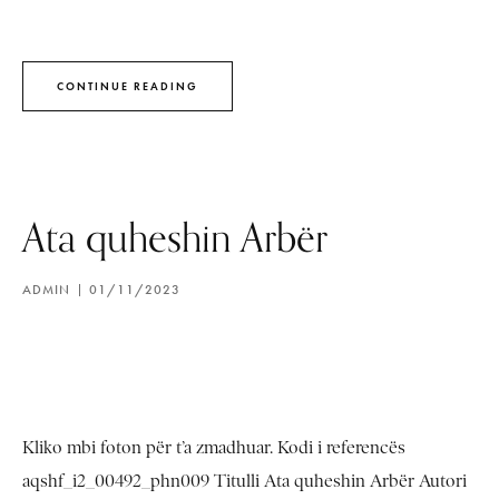
CONTINUE READING
Ata quheshin Arbër
ADMIN
01/11/2023
Kliko mbi foton për t’a zmadhuar. Kodi i referencës
aqshf_i2_00492_phn009 Titulli Ata quheshin Arbër Autori