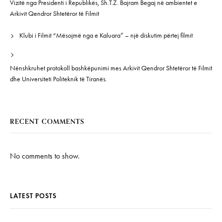
Vizitë nga Presidenti i Republikës, Sh.T.Z. Bajram Begaj në ambientet e
Arkivit Qendror Shtetëror të Filmit
Klubi i Filmit “Mësojmë nga e Kaluara” – një diskutim përtej filmit
Nënshkruhet protokoll bashkëpunimi mes Arkivit Qendror Shtetëror të Filmit
dhe Universiteti Politeknik të Tiranës.
RECENT COMMENTS
No comments to show.
LATEST POSTS