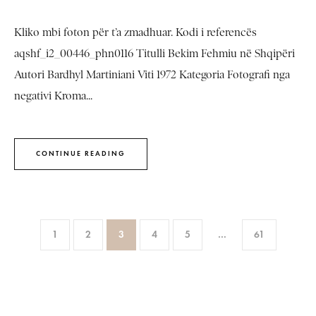
Kliko mbi foton për t’a zmadhuar. Kodi i referencës
aqshf_i2_00446_phn0116 Titulli Bekim Fehmiu në Shqipëri
Autori Bardhyl Martiniani Viti 1972 Kategoria Fotografi nga
negativi Kroma...
CONTINUE READING
1
2
3
4
5
…
61