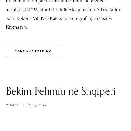
Kliko mbi foton për t’a zmadhuar. Kodi i referencës
aqshf_i2_00492_phn010 Titulli Ata quheshin Arbër Autori
Saim Kokona Viti 1973 Kategoria Fotografi nga negativi
Kroma n/a...
CONTINUE READING
Bekim Fehmiu në Shqipëri
ADMIN
01/11/2023