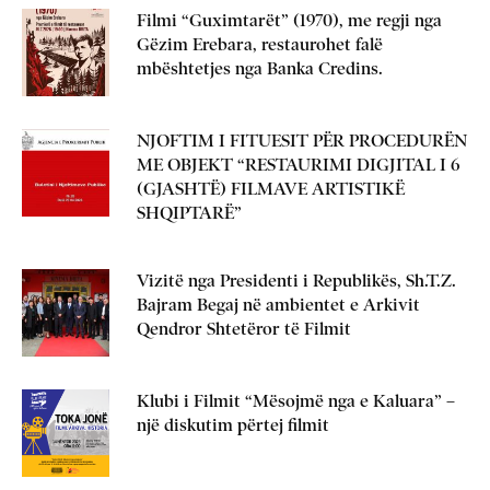
Filmi “Guximtarët” (1970), me regji nga
Gëzim Erebara, restaurohet falë
mbështetjes nga Banka Credins.
NJOFTIM I FITUESIT PËR PROCEDURËN
ME OBJEKT “RESTAURIMI DIGJITAL I 6
(GJASHTË) FILMAVE ARTISTIKË
SHQIPTARË”
Vizitë nga Presidenti i Republikës, Sh.T.Z.
Bajram Begaj në ambientet e Arkivit
Qendror Shtetëror të Filmit
Klubi i Filmit “Mësojmë nga e Kaluara” –
një diskutim përtej filmit