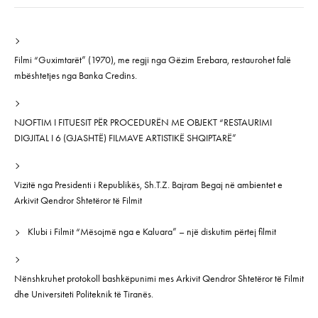
Filmi “Guximtarët” (1970), me regji nga Gëzim Erebara, restaurohet falë
mbështetjes nga Banka Credins.
NJOFTIM I FITUESIT PËR PROCEDURËN ME OBJEKT “RESTAURIMI
DIGJITAL I 6 (GJASHTË) FILMAVE ARTISTIKË SHQIPTARË”
Vizitë nga Presidenti i Republikës, Sh.T.Z. Bajram Begaj në ambientet e
Arkivit Qendror Shtetëror të Filmit
Klubi i Filmit “Mësojmë nga e Kaluara” – një diskutim përtej filmit
Nënshkruhet protokoll bashkëpunimi mes Arkivit Qendror Shtetëror të Filmit
dhe Universiteti Politeknik të Tiranës.