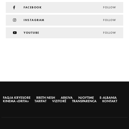
FACEBOOK
FOLLOW
INSTAGRAM
FOLLOW
YOUTUBE
FOLLOW
FAQJA KRYESORE
RRETH NESH
ARKIVA
NJOFTIME
E-ALBANIA
KINEMA «DRITA»
TARIFAT
VIZITORË
TRANSPARENCA
KONTAKT