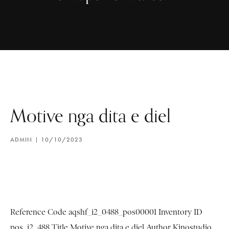
Motive nga dita e diel
ADMIN
10/10/2023
Reference Code aqshf_i2_0488_pos00001 Inventory ID
pos_i2_488 Title Motive nga dita e diel Author Kinostudio