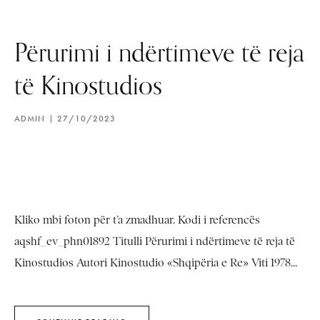
Përurimi i ndërtimeve të reja
të Kinostudios
ADMIN
27/10/2023
Kliko mbi foton për t’a zmadhuar. Kodi i referencës
aqshf_ev_phn01892 Titulli Përurimi i ndërtimeve të reja të
Kinostudios Autori Kinostudio «Shqipëria e Re» Viti 1978...