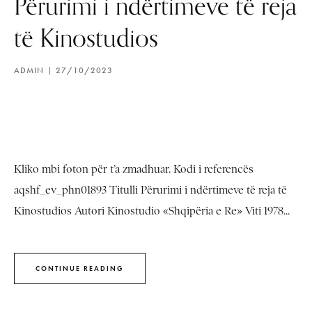
Përurimi i ndërtimeve të reja
të Kinostudios
ADMIN
27/10/2023
Kliko mbi foton për t’a zmadhuar. Kodi i referencës
aqshf_ev_phn01893 Titulli Përurimi i ndërtimeve të reja të
Kinostudios Autori Kinostudio «Shqipëria e Re» Viti 1978...
CONTINUE READING