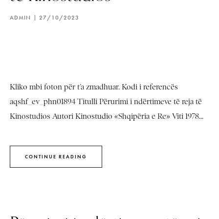
ADMIN
27/10/2023
Kliko mbi foton për t’a zmadhuar. Kodi i referencës
aqshf_ev_phn01894 Titulli Përurimi i ndërtimeve të reja të
Kinostudios Autori Kinostudio «Shqipëria e Re» Viti 1978...
CONTINUE READING