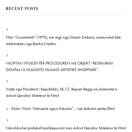
RECENT POSTS
Filmi “Guximtarët” (1970), me regji nga Gëzim Erebara, restaurohet falë
mbështetjes nga Banka Credins.
NJOFTIM I FITUESIT PËR PROCEDURËN ME OBJEKT “RESTAURIMI
DIGJITAL I 6 (GJASHTË) FILMAVE ARTISTIKË SHQIPTARË”
Vizitë nga Presidenti i Republikës, Sh.T.Z. Bajram Begaj në ambientet e
Arkivit Qendror Shtetëror të Filmit
Klubi i Filmit “Mësojmë nga e Kaluara” – një diskutim përtej filmit
Nënshkruhet protokoll bashkëpunimi mes Arkivit Qendror Shtetëror të Filmit