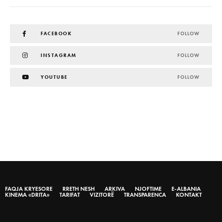
FACEBOOK
FOLLOW
INSTAGRAM
FOLLOW
YOUTUBE
FOLLOW
FAQJA KRYESORE
RRETH NESH
ARKIVA
NJOFTIME
E-ALBANIA
KINEMA «DRITA»
TARIFAT
VIZITORË
TRANSPARENCA
KONTAKT