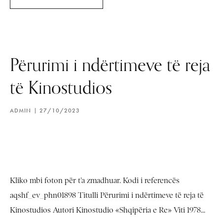
Përurimi i ndërtimeve të reja
të Kinostudios
ADMIN
27/10/2023
Kliko mbi foton për t’a zmadhuar. Kodi i referencës
aqshf_ev_phn01898 Titulli Përurimi i ndërtimeve të reja të
Kinostudios Autori Kinostudio «Shqipëria e Re» Viti 1978...