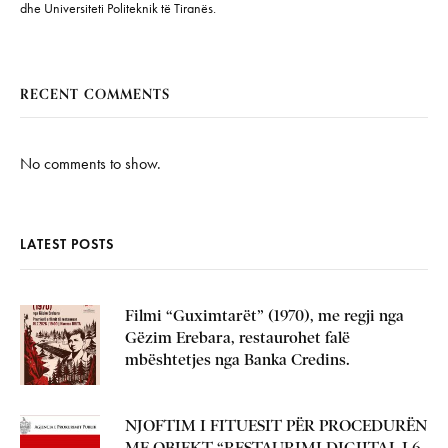
dhe Universiteti Politeknik të Tiranës.
RECENT COMMENTS
No comments to show.
LATEST POSTS
Filmi “Guximtarët” (1970), me regji nga
Gëzim Erebara, restaurohet falë
mbështetjes nga Banka Credins.
NJOFTIM I FITUESIT PËR PROCEDURËN
ME OBJEKT “RESTAURIMI DIGJITAL I 6