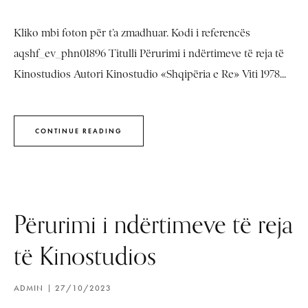
Kliko mbi foton për t’a zmadhuar. Kodi i referencës
aqshf_ev_phn01896 Titulli Përurimi i ndërtimeve të reja të
Kinostudios Autori Kinostudio «Shqipëria e Re» Viti 1978...
CONTINUE READING
Përurimi i ndërtimeve të reja
të Kinostudios
ADMIN
27/10/2023