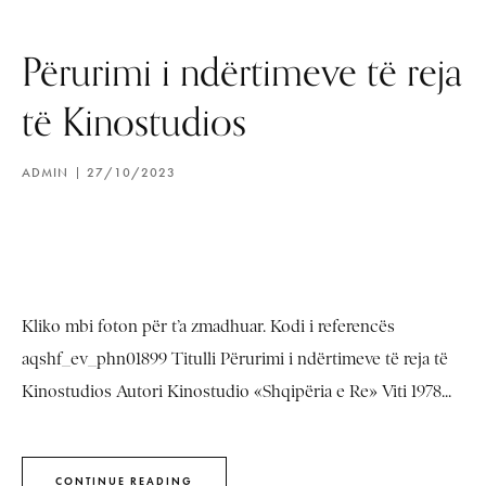
Përurimi i ndërtimeve të reja
të Kinostudios
ADMIN
27/10/2023
Kliko mbi foton për t’a zmadhuar. Kodi i referencës
aqshf_ev_phn01899 Titulli Përurimi i ndërtimeve të reja të
Kinostudios Autori Kinostudio «Shqipëria e Re» Viti 1978...
CONTINUE READING