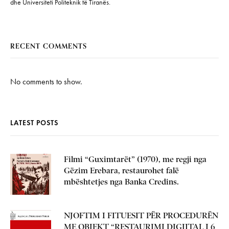
dhe Universiteti Politeknik të Tiranës.
RECENT COMMENTS
No comments to show.
LATEST POSTS
Filmi “Guximtarët” (1970), me regji nga
Gëzim Erebara, restaurohet falë
mbështetjes nga Banka Credins.
NJOFTIM I FITUESIT PËR PROCEDURËN
ME OBJEKT “RESTAURIMI DIGJITAL I 6