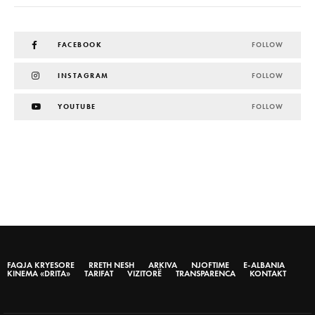
FACEBOOK
FOLLOW
INSTAGRAM
FOLLOW
YOUTUBE
FOLLOW
FAQJA KRYESORE
RRETH NESH
ARKIVA
NJOFTIME
E-ALBANIA
KINEMA «DRITA»
TARIFAT
VIZITORË
TRANSPARENCA
KONTAKT