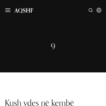
AQSHF
9
Kush vdes në kembë