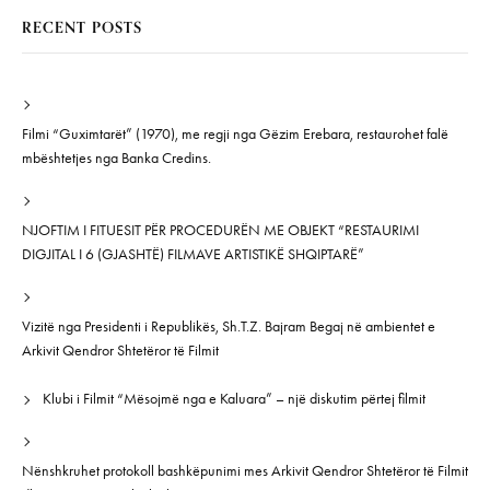
RECENT POSTS
Filmi “Guximtarët” (1970), me regji nga Gëzim Erebara, restaurohet falë
mbështetjes nga Banka Credins.
NJOFTIM I FITUESIT PËR PROCEDURËN ME OBJEKT “RESTAURIMI
DIGJITAL I 6 (GJASHTË) FILMAVE ARTISTIKË SHQIPTARË”
Vizitë nga Presidenti i Republikës, Sh.T.Z. Bajram Begaj në ambientet e
Arkivit Qendror Shtetëror të Filmit
Klubi i Filmit “Mësojmë nga e Kaluara” – një diskutim përtej filmit
Nënshkruhet protokoll bashkëpunimi mes Arkivit Qendror Shtetëror të Filmit