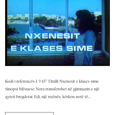
Kodi i referencës I/3-137 Titulli Nxenesit e klases sime
Sinopsi Mësuese Nora transferohet në gjimnazin e një
qyteti bregdetar. Edi, një nxënës, kërkon notë të...