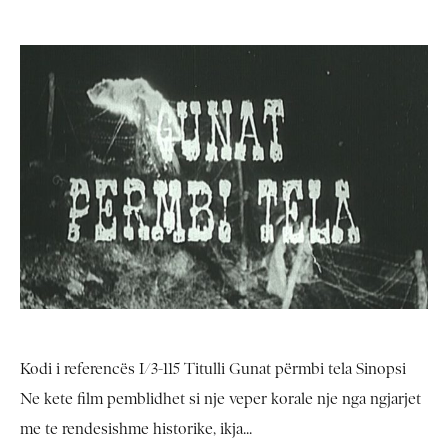
Kodi i referencës I/3-115 Titulli Gunat përmbi tela Sinopsi
Ne kete film pemblidhet si nje veper korale nje nga ngjarjet
me te rendesishme historike, ikja...