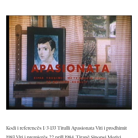
Kodi i referencës I/3-133 Titulli Apasionata Viti i prodhimit
1983 Viti i premierës 22 prill 1984, Tiranë Sinopsi Motivi