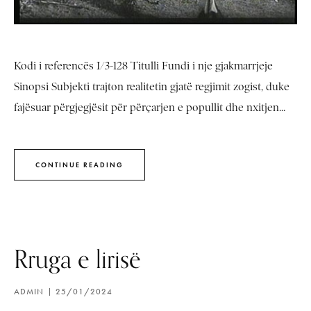
Kodi i referencës I/3-128 Titulli Fundi i nje gjakmarrjeje
Sinopsi Subjekti trajton realitetin gjatë regjimit zogist, duke
fajësuar përgjegjësit për përçarjen e popullit dhe nxitjen...
CONTINUE READING
Rruga e lirisë
ADMIN
25/01/2024