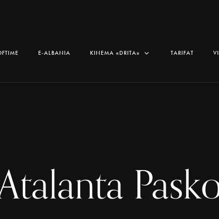
OFTIME
E-ALBANIA
KINEMA «DRITA»
TARIFAT
V
Atalanta Pask