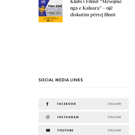
Klubi i Filmit “Mësojmë
nga e Kaluara” – një
diskutim përtej filmit
SOCIAL MEDIA LINKS
FACEBOOK
FOLLOW
INSTAGRAM
FOLLOW
YOUTUBE
FOLLOW