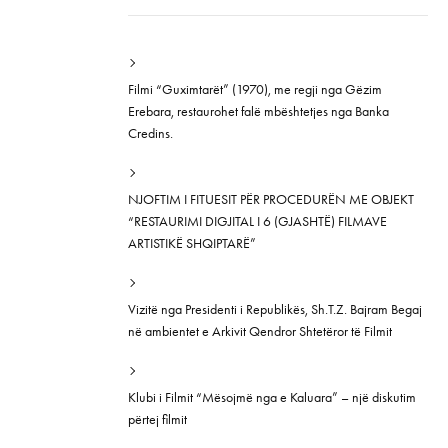
Filmi “Guximtarët” (1970), me regji nga Gëzim
Erebara, restaurohet falë mbështetjes nga Banka
Credins.
NJOFTIM I FITUESIT PËR PROCEDURËN ME OBJEKT
“RESTAURIMI DIGJITAL I 6 (GJASHTË) FILMAVE
ARTISTIKË SHQIPTARË”
Vizitë nga Presidenti i Republikës, Sh.T.Z. Bajram Begaj
në ambientet e Arkivit Qendror Shtetëror të Filmit
Klubi i Filmit “Mësojmë nga e Kaluara” – një diskutim
përtej filmit