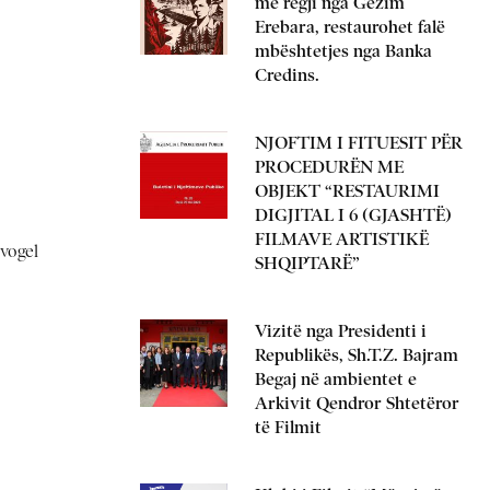
me regji nga Gëzim
Erebara, restaurohet falë
mbështetjes nga Banka
Credins.
NJOFTIM I FITUESIT PËR
PROCEDURËN ME
OBJEKT “RESTAURIMI
DIGJITAL I 6 (GJASHTË)
FILMAVE ARTISTIKË
 vogel
SHQIPTARË”
Vizitë nga Presidenti i
Republikës, Sh.T.Z. Bajram
Begaj në ambientet e
Arkivit Qendror Shtetëror
të Filmit