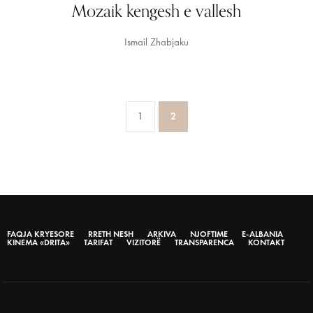
Mozaik kengesh e vallesh
Ismail Zhabjaku
1
2
FAQJA KRYESORE
RRETH NESH
ARKIVA
NJOFTIME
E-ALBANIA
KINEMA «DRITA»
TARIFAT
VIZITORË
TRANSPARENCA
KONTAKT