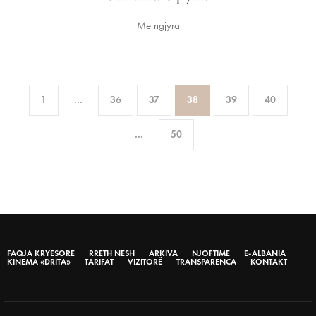
Me ngjyra
1
…
36
37
38
39
40
…
50
FAQJA KRYESORE
RRETH NESH
ARKIVA
NJOFTIME
E-ALBANIA
KINEMA «DRITA»
TARIFAT
VIZITORË
TRANSPARENCA
KONTAKT