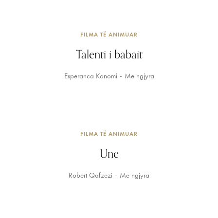
FILMA TË ANIMUAR
Talenti i babait
Esperanca Konomi
Me ngjyra
FILMA TË ANIMUAR
Une
Robert Qafzezi
Me ngjyra