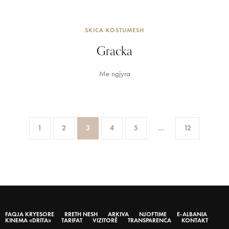
SKICA KOSTUMESH
Gracka
Me ngjyra
1
2
3
4
5
…
12
FAQJA KRYESORE
RRETH NESH
ARKIVA
NJOFTIME
E-ALBANIA
KINEMA «DRITA»
TARIFAT
VIZITORË
TRANSPARENCA
KONTAKT